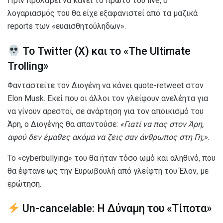
Πριν προλάβει να κάνει το πρώτο του live, ο
λογαριασμός του θα είχε εξαφανιστεί από τα μαζικά
reports των «ευαισθητούληδων».
Το Twitter (X) και το «The Ultimate
Trolling»
Φανταστείτε τον Διογένη να κάνει quote-retweet στον
Elon Musk. Εκεί που οι άλλοι τον γλείφουν ανελέητα για
να γίνουν αρεστοί, σε ανάρτηση για τον αποικισμό του
Άρη, ο Διογένης θα απαντούσε:
«Γιατί να πας στον Άρη,
αφού δεν έμαθες ακόμα να ζεις σαν άνθρωπος στη Γη;»
.
Το «cyberbullying» του θα ήταν τόσο ωμό και αληθινό, που
θα έφτανε ως την Ευρωβουλή από γλείφτη του Έλον, με
ερώτηση.
Un-cancelable: Η Δύναμη του «Τίποτα»