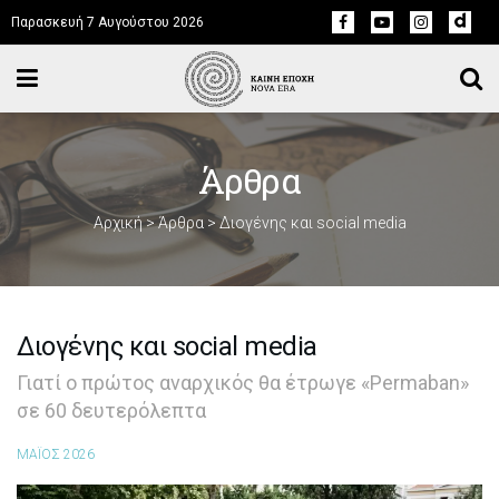
Παρασκευή 7 Αυγούστου 2026
Άρθρα
Αρχική
>
Άρθρα
>
Διογένης και social media
Διογένης και social media
Γιατί ο πρώτος αναρχικός θα έτρωγε «Permaban»
σε 60 δευτερόλεπτα
ΜΑΪΟΣ 2026