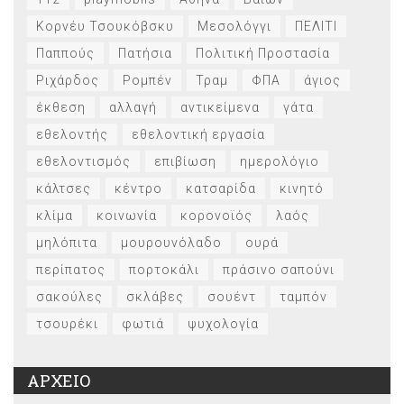
Κορνέυ Τσουκόβσκυ
Μεσολόγγι
ΠΕΛΙΤΙ
Παππούς
Πατήσια
Πολιτική Προστασία
Ριχάρδος
Ρομπέν
Τραμ
ΦΠΑ
άγιος
έκθεση
αλλαγή
αντικείμενα
γάτα
εθελοντής
εθελοντική εργασία
εθελοντισμός
επιβίωση
ημερολόγιο
κάλτσες
κέντρο
κατσαρίδα
κινητό
κλίμα
κοινωνία
κορονοϊός
λαός
μηλόπιτα
μουρουνόλαδο
ουρά
περίπατος
πορτοκάλι
πράσινο σαπούνι
σακούλες
σκλάβες
σουέντ
ταμπόν
τσουρέκι
φωτιά
ψυχολογία
ΑΡΧΕΙΟ