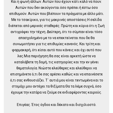
Και η φωνή άλλων. Αυτών που έχουν κάτι καλό να πουν.
Αυτών που δεν ακούγονται όσο πρέπει ή έστω όσο
επιθυμούν. Αυτών που βλέπουν τα πράγματα με άλλο μάτι.
Με το τσακίρικο, για τις μακρινές αποστάσεις.Η σελίδα
διέπεται από μερικές σταθερές. Πρώτη και κύρια ότι η ζωή
αντιγράφει την τέχνη. Δεύτερη, ότι το σύμπαν είναι τόσο
απασχολημένο με το να επεκτείνεται που δε θα
συνωμοτήσει για τις επιθυμίες κανενός. Και τρίτη και
φαρμακερή, ότι είσαι αυτό που κάνεις και όχι αυτό που
λες.Μια περιήγηση θα σας είναι αρκετή ώστε να
καταλάβετε τη δομή, τις κατηγορίες και την εν γένει
θεματολογία. Νιώστε ελεύθερες και ελεύθεροι να
επισημάνετε ό,τι δε σας αρέσει καθώς και να επαινέσετε
ό,τι σας ενθουσιάζει. Τ΄ αυτιά μου είναι τεντωμένα και το
στομάχι μου αντέχει τα θιξίματα.Θα τα λέμε συχνά, όσο
έχουμε την κατάρα να ζούμε σε ενδιαφέροντες καιρούς.
Επιγέας. Έτος όγδοο και δέκατο και δισχιλιοστό.