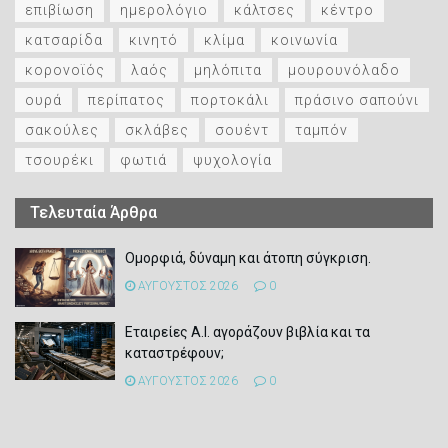
επιβίωση
ημερολόγιο
κάλτσες
κέντρο
κατσαρίδα
κινητό
κλίμα
κοινωνία
κορονοϊός
λαός
μηλόπιτα
μουρουνόλαδο
ουρά
περίπατος
πορτοκάλι
πράσινο σαπούνι
σακούλες
σκλάβες
σουέντ
ταμπόν
τσουρέκι
φωτιά
ψυχολογία
Τελευταία Άρθρα
Ομορφιά, δύναμη και άτοπη σύγκριση.
ΑΥΓΟΥΣΤΟΣ 2026
0
Εταιρείες Α.Ι. αγοράζουν βιβλία και τα
καταστρέφουν;
ΑΥΓΟΥΣΤΟΣ 2026
0