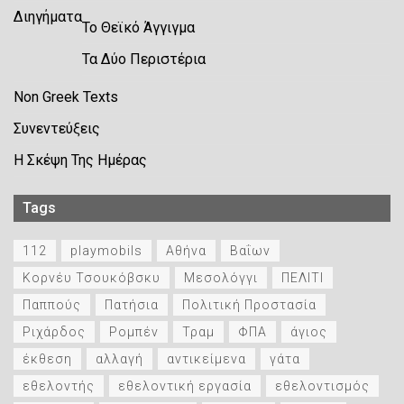
Διηγήματα
Το Θεϊκό Άγγιγμα
Τα Δύο Περιστέρια
Non Greek Texts
Συνεντεύξεις
Η Σκέψη Της Ημέρας
Tags
112
playmobils
Αθήνα
Βαΐων
Κορνέυ Τσουκόβσκυ
Μεσολόγγι
ΠΕΛΙΤΙ
Παππούς
Πατήσια
Πολιτική Προστασία
Ριχάρδος
Ρομπέν
Τραμ
ΦΠΑ
άγιος
έκθεση
αλλαγή
αντικείμενα
γάτα
εθελοντής
εθελοντική εργασία
εθελοντισμός