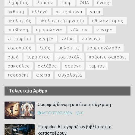
Ριχάρδος
Ρομπέν
Τραμ
ΦΠΑ
άγιος
έκθεση
αλλαγή
αντικείμενα
γάτα
εθελοντής
εθελοντική εργασία
εθελοντισμός
επιβίωση
ημερολόγιο
κάλτσες
κέντρο
κατσαρίδα
κινητό
κλίμα
κοινωνία
κορονοϊός
λαός
μηλόπιτα
μουρουνόλαδο
ουρά
περίπατος
πορτοκάλι
πράσινο σαπούνι
σακούλες
σκλάβες
σουέντ
ταμπόν
τσουρέκι
φωτιά
ψυχολογία
Τελευταία Άρθρα
Ομορφιά, δύναμη και άτοπη σύγκριση.
ΑΥΓΟΥΣΤΟΣ 2026
0
Εταιρείες Α.Ι. αγοράζουν βιβλία και τα
καταστρέφουν;