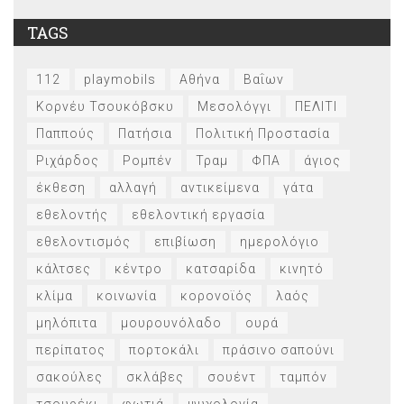
TAGS
112
playmobils
Αθήνα
Βαΐων
Κορνέυ Τσουκόβσκυ
Μεσολόγγι
ΠΕΛΙΤΙ
Παππούς
Πατήσια
Πολιτική Προστασία
Ριχάρδος
Ρομπέν
Τραμ
ΦΠΑ
άγιος
έκθεση
αλλαγή
αντικείμενα
γάτα
εθελοντής
εθελοντική εργασία
εθελοντισμός
επιβίωση
ημερολόγιο
κάλτσες
κέντρο
κατσαρίδα
κινητό
κλίμα
κοινωνία
κορονοϊός
λαός
μηλόπιτα
μουρουνόλαδο
ουρά
περίπατος
πορτοκάλι
πράσινο σαπούνι
σακούλες
σκλάβες
σουέντ
ταμπόν