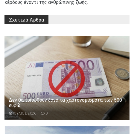
κέρδους έναντι της ανθρώπινης ζωής.
Σχετικά
Άρθρα
Δεν θα τυπωθούν ξανά τα χαρτονομίσματα των 500
ευρώ.
ΙΟΥΛΙΟΣ 2026
0