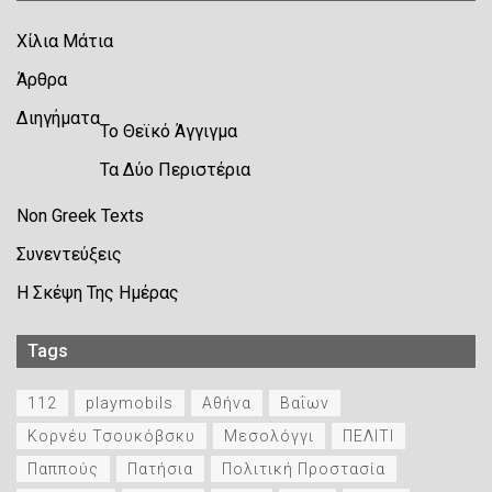
Χίλια Μάτια
Άρθρα
Διηγήματα
Το Θεϊκό Άγγιγμα
Τα Δύο Περιστέρια
Non Greek Texts
Συνεντεύξεις
Η Σκέψη Της Ημέρας
Tags
112
playmobils
Αθήνα
Βαΐων
Κορνέυ Τσουκόβσκυ
Μεσολόγγι
ΠΕΛΙΤΙ
Παππούς
Πατήσια
Πολιτική Προστασία