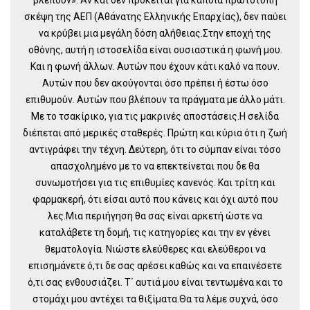
σκέψη της ΑΕΠ (Αθάνατης Ελληνικής Επαρχίας), δεν παύει
να κρύβει μια μεγάλη δόση αλήθειας.Στην εποχή της
οθόνης, αυτή η ιστοσελίδα είναι ουσιαστικά η φωνή μου.
Και η φωνή άλλων. Αυτών που έχουν κάτι καλό να πουν.
Αυτών που δεν ακούγονται όσο πρέπει ή έστω όσο
επιθυμούν. Αυτών που βλέπουν τα πράγματα με άλλο μάτι.
Με το τσακίρικο, για τις μακρινές αποστάσεις.Η σελίδα
διέπεται από μερικές σταθερές. Πρώτη και κύρια ότι η ζωή
αντιγράφει την τέχνη. Δεύτερη, ότι το σύμπαν είναι τόσο
απασχολημένο με το να επεκτείνεται που δε θα
συνωμοτήσει για τις επιθυμίες κανενός. Και τρίτη και
φαρμακερή, ότι είσαι αυτό που κάνεις και όχι αυτό που
λες.Μια περιήγηση θα σας είναι αρκετή ώστε να
καταλάβετε τη δομή, τις κατηγορίες και την εν γένει
θεματολογία. Νιώστε ελεύθερες και ελεύθεροι να
επισημάνετε ό,τι δε σας αρέσει καθώς και να επαινέσετε
ό,τι σας ενθουσιάζει. Τ΄ αυτιά μου είναι τεντωμένα και το
στομάχι μου αντέχει τα θιξίματα.Θα τα λέμε συχνά, όσο