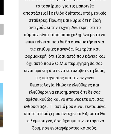
το τσακίρικο, για τις μακρινές
αποστάσεις.Η σελίδα διέπεται από μερικές
σταθερές. Πρώτη και κύρια ότι η ζωή
αντιγράφει την τέχνη. Δεύτερη, ότι το
σύμπαν είναι τόσο απασχολημένο με το να
επεκτείνεται που δε θα συνωμοτήσει για
τις επιθυμίες κανενός. Και τρίτη και
φαρμακερή, ότι είσαι αυτό που κάνεις και
όχι αυτό που λες.Μια περιήγηση θα σας
είναι αρκετή ώστε να καταλάβετε τη δομή,
τις κατηγορίες και την εν γένει
θεματολογία. Νιώστε ελεύθερες και
ελεύθεροι να επισημάνετε ό,τι δε σας
αρέσει καθώς και να επαινέσετε ό,τι σας
ενθουσιάζει. Τ΄ αυτιά μου είναι τεντωμένα
και το στομάχι μου αντέχει τα θιξίματα.Θα
τα λέμε συχνά, όσο έχουμε την κατάρα να
ζούμε σε ενδιαφέροντες καιρούς.