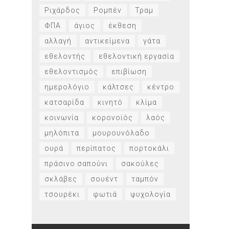
Ριχάρδος
Ρομπέν
Τραμ
ΦΠΑ
άγιος
έκθεση
αλλαγή
αντικείμενα
γάτα
εθελοντής
εθελοντική εργασία
εθελοντισμός
επιβίωση
ημερολόγιο
κάλτσες
κέντρο
κατσαρίδα
κινητό
κλίμα
κοινωνία
κορονοϊός
λαός
μηλόπιτα
μουρουνόλαδο
ουρά
περίπατος
πορτοκάλι
πράσινο σαπούνι
σακούλες
σκλάβες
σουέντ
ταμπόν
τσουρέκι
φωτιά
ψυχολογία