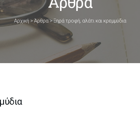
Άρθρα
Αρχική
>
Άρθρα
>
Ξηρά τροφή, αλάτι και κρεμμύδια
μμύδια