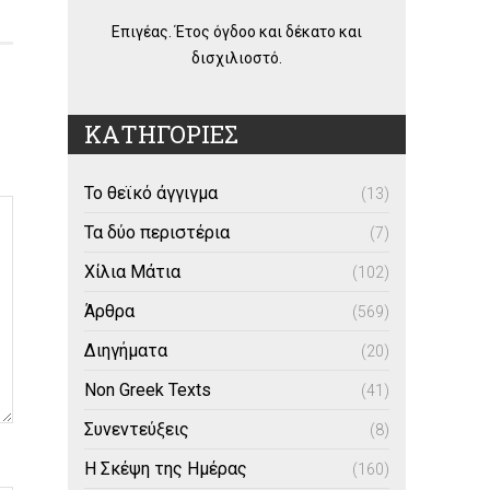
Επιγέας. Έτος όγδοο και δέκατο και
δισχιλιοστό.
ΚΑΤΗΓΟΡΙΕΣ
Το θεϊκό άγγιγμα
(13)
Τα δύο περιστέρια
(7)
Χίλια Μάτια
(102)
Άρθρα
(569)
Διηγήματα
(20)
Non Greek Texts
(41)
Συνεντεύξεις
(8)
Η Σκέψη της Ημέρας
(160)