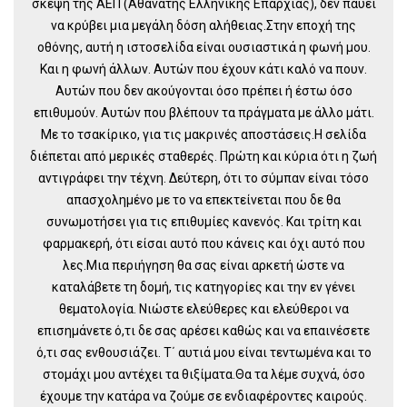
σκέψη της ΑΕΠ (Αθάνατης Ελληνικής Επαρχίας), δεν παύει
να κρύβει μια μεγάλη δόση αλήθειας.Στην εποχή της
οθόνης, αυτή η ιστοσελίδα είναι ουσιαστικά η φωνή μου.
Και η φωνή άλλων. Αυτών που έχουν κάτι καλό να πουν.
Αυτών που δεν ακούγονται όσο πρέπει ή έστω όσο
επιθυμούν. Αυτών που βλέπουν τα πράγματα με άλλο μάτι.
Με το τσακίρικο, για τις μακρινές αποστάσεις.Η σελίδα
διέπεται από μερικές σταθερές. Πρώτη και κύρια ότι η ζωή
αντιγράφει την τέχνη. Δεύτερη, ότι το σύμπαν είναι τόσο
απασχολημένο με το να επεκτείνεται που δε θα
συνωμοτήσει για τις επιθυμίες κανενός. Και τρίτη και
φαρμακερή, ότι είσαι αυτό που κάνεις και όχι αυτό που
λες.Μια περιήγηση θα σας είναι αρκετή ώστε να
καταλάβετε τη δομή, τις κατηγορίες και την εν γένει
θεματολογία. Νιώστε ελεύθερες και ελεύθεροι να
επισημάνετε ό,τι δε σας αρέσει καθώς και να επαινέσετε
ό,τι σας ενθουσιάζει. Τ΄ αυτιά μου είναι τεντωμένα και το
στομάχι μου αντέχει τα θιξίματα.Θα τα λέμε συχνά, όσο
έχουμε την κατάρα να ζούμε σε ενδιαφέροντες καιρούς.