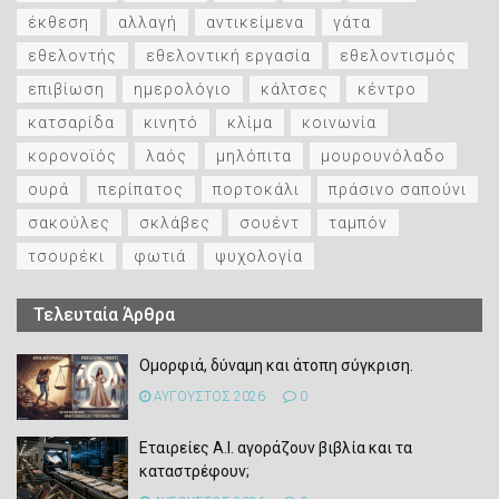
έκθεση
αλλαγή
αντικείμενα
γάτα
εθελοντής
εθελοντική εργασία
εθελοντισμός
επιβίωση
ημερολόγιο
κάλτσες
κέντρο
κατσαρίδα
κινητό
κλίμα
κοινωνία
κορονοϊός
λαός
μηλόπιτα
μουρουνόλαδο
ουρά
περίπατος
πορτοκάλι
πράσινο σαπούνι
σακούλες
σκλάβες
σουέντ
ταμπόν
τσουρέκι
φωτιά
ψυχολογία
Τελευταία Άρθρα
Ομορφιά, δύναμη και άτοπη σύγκριση.
ΑΥΓΟΥΣΤΟΣ 2026
0
Εταιρείες Α.Ι. αγοράζουν βιβλία και τα
καταστρέφουν;