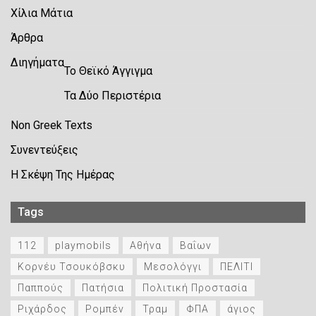
Χίλια Μάτια
Άρθρα
Διηγήματα
Το Θεϊκό Άγγιγμα
Τα Δύο Περιστέρια
Non Greek Texts
Συνεντεύξεις
Η Σκέψη Της Ημέρας
Tags
112
playmobils
Αθήνα
Βαΐων
Κορνέυ Τσουκόβσκυ
Μεσολόγγι
ΠΕΛΙΤΙ
Παππούς
Πατήσια
Πολιτική Προστασία
Ριχάρδος
Ρομπέν
Τραμ
ΦΠΑ
άγιος