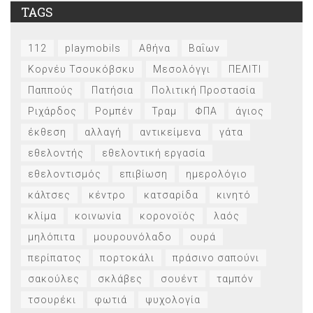
TAGS
112
playmobils
Αθήνα
Βαΐων
Κορνέυ Τσουκόβσκυ
Μεσολόγγι
ΠΕΛΙΤΙ
Παππούς
Πατήσια
Πολιτική Προστασία
Ριχάρδος
Ρομπέν
Τραμ
ΦΠΑ
άγιος
έκθεση
αλλαγή
αντικείμενα
γάτα
εθελοντής
εθελοντική εργασία
εθελοντισμός
επιβίωση
ημερολόγιο
κάλτσες
κέντρο
κατσαρίδα
κινητό
κλίμα
κοινωνία
κορονοϊός
λαός
μηλόπιτα
μουρουνόλαδο
ουρά
περίπατος
πορτοκάλι
πράσινο σαπούνι
σακούλες
σκλάβες
σουέντ
ταμπόν
τσουρέκι
φωτιά
ψυχολογία