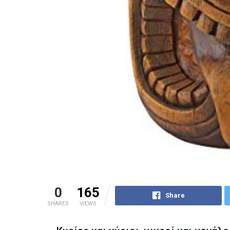
0
165
Share
SHARES
VIEWS