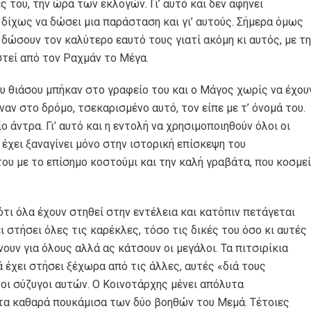
ς του, την ώρα των εκλογών. Γι’ αυτό και δεν αφήνει
 δίχως να δώσει μια παράσταση και γι’ αυτούς. Σήμερα όμως
ώσουν τον καλύτερο εαυτό τους γιατί ακόμη κι αυτός, με τ
στεί από τον Ραχμάν το Μέγα.
ου θιάσου μπήκαν στο γραφείο του και ο Μάγος χωρίς να έχου
ναν στο δρόμο, τσεκαρισμένο αυτό, τον είπε με τ’ όνομά του.
ίο άντρα. Γι’ αυτό και η εντολή να χρησιμοποιηθούν όλοι οι
έχει ξαναγίνει μόνο στην ιστορική επίσκεψη του
ου με το επίσημο κοστούμι και την καλή γραβάτα, που κοσμεί
 ότι όλα έχουν στηθεί στην εντέλεια και κατόπιν πετάγεται
 στήσει όλες τις καρέκλες, τόσο τις δικές του όσο κι αυτές
ουν για όλους αλλά ας κάτσουν οι μεγάλοι. Τα πιτσιρίκια
έχει στήσει ξέχωρα από τις άλλες, αυτές «διά τους
οι σύζυγοι αυτών. Ο Κοινοτάρχης μένει απόλυτα
τα καθαρά πουκάμισα των δύο βοηθών του Μεμά. Τέτοιες