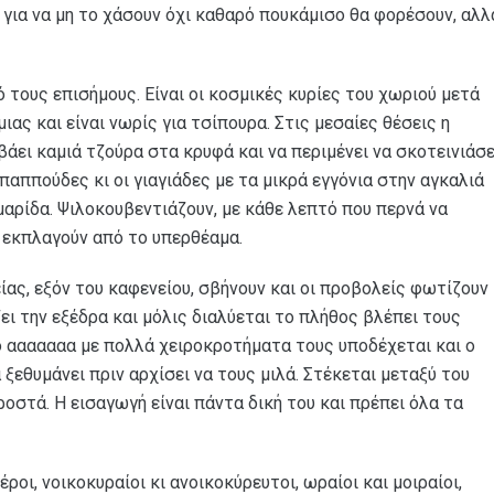
για να μη το χάσουν όχι καθαρό πουκάμισο θα φορέσουν, αλλ
 τους επισήμους. Είναι οι κοσμικές κυρίες του χωριού μετά
ιας και είναι νωρίς για τσίπουρα. Στις μεσαίες θέσεις η
βάει καμιά τζούρα στα κρυφά και να περιμένει να σκοτεινιάσε
 παππούδες κι οι γιαγιάδες με τα μικρά εγγόνια στην αγκαλιά
 μαρίδα. Ψιλοκουβεντιάζουν, με κάθε λεπτό που περνά να
α εκπλαγούν από το υπερθέαμα.
ίας, εξόν του καφενείου, σβήνουν και οι προβολείς φωτίζουν
ζει την εξέδρα και μόλις διαλύεται το πλήθος βλέπει τους
ο ααααααα με πολλά χειροκροτήματα τους υποδέχεται και ο
α ξεθυμάνει πριν αρχίσει να τους μιλά. Στέκεται μεταξύ του
οστά. Η εισαγωγή είναι πάντα δική του και πρέπει όλα τα
γέροι, νοικοκυραίοι κι ανοικοκύρευτοι, ωραίοι και μοιραίοι,