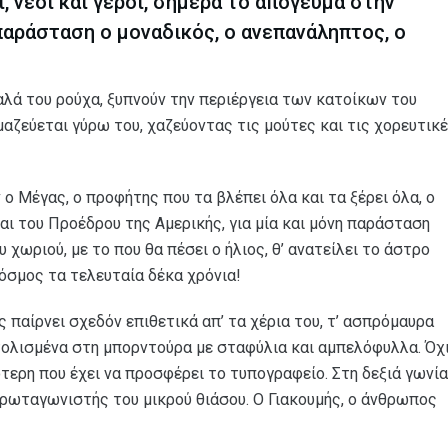
οι, νέοι και γέροι, σήμερα το απόγευμα στην
 παράσταση ο μοναδικός, ο ανεπανάληπτος, ο
αλά του ρούχα, ξυπνούν την περιέργεια των κατοίκων του
μαζεύεται γύρω του, χαζεύοντας τις μούτες και τις χορευτικ
 ο Μέγας, ο προφήτης που τα βλέπει όλα και τα ξέρει όλα, ο
ι του Προέδρου της Αμερικής, για μία και μόνη παράσταση
χωριού, με το που θα πέσει ο ήλιος, θ’ ανατείλει το άστρο
κόσμος τα τελευταία δέκα χρόνια!
 παίρνει σχεδόν επιθετικά απ’ τα χέρια του, τ’ ασπρόμαυρα
τολισμένα στη μπορντούρα με σταφύλια και αμπελόφυλλα. Όχ
τερη που έχει να προσφέρει το τυπογραφείο. Στη δεξιά γωνία
πρωταγωνιστής του μικρού θιάσου. Ο Γιακουμής, ο άνθρωπος