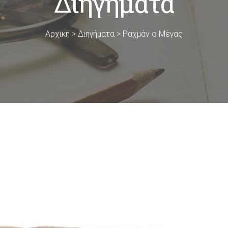
Διηγήματα
Αρχική
>
Διηγήματα
>
Ραχμάν ο Μέγας