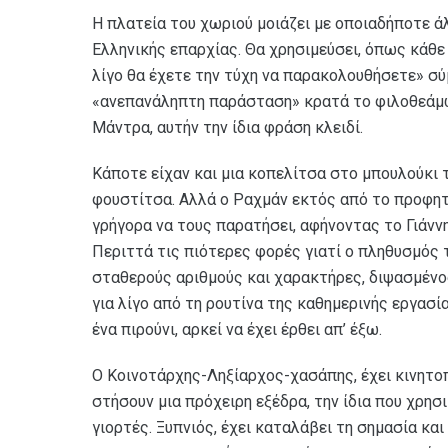
Η πλατεία του χωριού μοιάζει με οποιαδήποτε ά
Ελληνικής επαρχίας. Θα χρησιμεύσει, όπως κάθε
λίγο θα έχετε την τύχη να παρακολουθήσετε» σύ
«ανεπανάληπτη παράσταση» κρατά το φιλοθεάμω
Μάντρα, αυτήν την ίδια φράση κλειδί.
Κάποτε είχαν και μια κοπελίτσα στο μπουλούκι 
φουστίτσα. Αλλά ο Ραχμάν εκτός από το προφητι
γρήγορα να τους παρατήσει, αφήνοντας το Γιάνν
Περιττά τις πιότερες φορές γιατί ο πληθυσμός
σταθερούς αριθμούς και χαρακτήρες, διψασμένο
για λίγο από τη ρουτίνα της καθημερινής εργασί
ένα πιρούνι, αρκεί να έχει έρθει απ’ έξω.
Ο Κοινοτάρχης-Ληξίαρχος-χασάπης, έχει κινητο
στήσουν μια πρόχειρη εξέδρα, την ίδια που χρησ
γιορτές. Ξυπνιός, έχει καταλάβει τη σημασία κα