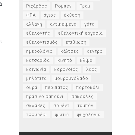
ά
Ριχάρδος
Ρομπέν
Τραμ
ΦΠΑ
άγιος
έκθεση
αλλαγή
αντικείμενα
γάτα
εθελοντής
εθελοντική εργασία
ι
εθελοντισμός
επιβίωση
ημερολόγιο
κάλτσες
κέντρο
κατσαρίδα
κινητό
κλίμα
κοινωνία
κορονοϊός
λαός
μηλόπιτα
μουρουνόλαδο
ουρά
περίπατος
πορτοκάλι
πράσινο σαπούνι
σακούλες
σκλάβες
σουέντ
ταμπόν
τσουρέκι
φωτιά
ψυχολογία