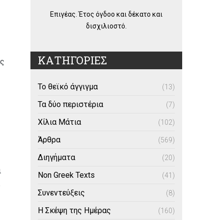
Επιγέας. Έτος όγδοο και δέκατο και
δισχιλιοστό.
ΚΑΤΗΓΟΡΙΕΣ
ές
Το θεϊκό άγγιγμα
(13)
Τα δύο περιστέρια
(7)
Χίλια Μάτια
(102)
Άρθρα
(569)
Διηγήματα
(20)
ι
Non Greek Texts
(41)
Συνεντεύξεις
(8)
Η Σκέψη της Ημέρας
(160)