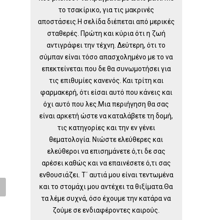
το τσακίρικο, για τις μακρινές
αποστάσεις.Η σελίδα διέπεται από μερικές
σταθερές. Πρώτη και κύρια ότι η ζωή
αντιγράφει την τέχνη. Δεύτερη, ότι το
σύμπαν είναι τόσο απασχολημένο με το να
επεκτείνεται που δε θα συνωμοτήσει για
τις επιθυμίες κανενός. Και τρίτη και
φαρμακερή, ότι είσαι αυτό που κάνεις και
όχι αυτό που λες.Μια περιήγηση θα σας
είναι αρκετή ώστε να καταλάβετε τη δομή,
τις κατηγορίες και την εν γένει
θεματολογία. Νιώστε ελεύθερες και
ελεύθεροι να επισημάνετε ό,τι δε σας
αρέσει καθώς και να επαινέσετε ό,τι σας
ενθουσιάζει. Τ΄ αυτιά μου είναι τεντωμένα
και το στομάχι μου αντέχει τα θιξίματα.Θα
τα λέμε συχνά, όσο έχουμε την κατάρα να
ζούμε σε ενδιαφέροντες καιρούς.