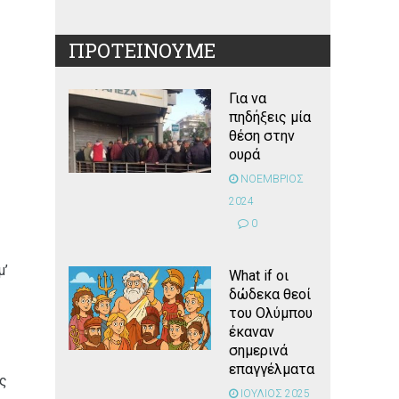
ΠΡΟΤΕΙΝΟΥΜΕ
Για να
πηδήξεις μία
θέση στην
ουρά
ΝΟΕΜΒΡΙΟΣ
2024
0
μ’
What if οι
δώδεκα θεοί
του Ολύμπου
έκαναν
σημερινά
επαγγέλματα
ώς
ΙΟΥΛΙΟΣ 2025