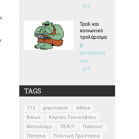
0
ην
Τρολ και
κοινωνικό
τρολάρισμα
ν
ΣΕΠΤΕΜΒΡΙΟΣ
2022
0
TAGS
112
playmobils
Αθήνα
Βαΐων
Κορνέυ Τσουκόβσκυ
Μεσολόγγι
ΠΕΛΙΤΙ
Παππούς
Πατήσια
Πολιτική Προστασία