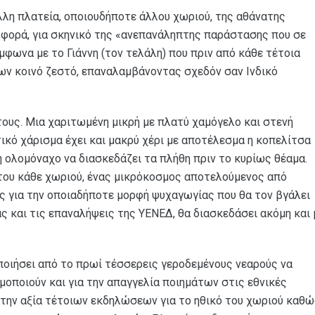
λλη πλατεία, οποιουδήποτε άλλου χωριού, της αθάνατης
 φορά, για σκηνικό της «ανεπανάληπτης παράστασης που σε
μφωνα με το Γιάννη (τον τελάλη) που πριν από κάθε τέτοια
ν κοινό ζεστό, επαναλαμβάνοντας σχεδόν σαν Ινδικό
τους. Μια χαριτωμένη μικρή με πλατύ χαμόγελο και στενή
κό χάρισμα έχει και μακρύ χέρι με αποτέλεσμα η κοπελίτσα
η ολομόναχο να διασκεδάζει τα πλήθη πριν το κυρίως θέαμα.
 του κάθε χωριού, ένας μικρόκοσμος αποτελούμενος από
ς για την οποιαδήποτε μορφή ψυχαγωγίας που θα τον βγάλει
ας και τις επαναλήψεις της ΥΕΝΕΔ, θα διασκεδάσει ακόμη και 
ποιήσει από το πρωί τέσσερεις γεροδεμένους νεαρούς να
ιμοποιούν και για την απαγγελία ποιημάτων στις εθνικές
ι την αξία τέτοιων εκδηλώσεων για το ηθικό του χωριού καθ