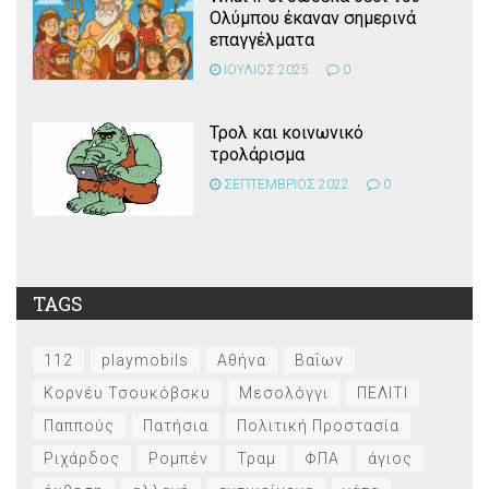
Ολύμπου έκαναν σημερινά
επαγγέλματα
ΙΟΥΛΙΟΣ 2025
0
Τρολ και κοινωνικό
τρολάρισμα
ΣΕΠΤΕΜΒΡΙΟΣ 2022
0
TAGS
112
playmobils
Αθήνα
Βαΐων
Κορνέυ Τσουκόβσκυ
Μεσολόγγι
ΠΕΛΙΤΙ
Παππούς
Πατήσια
Πολιτική Προστασία
Ριχάρδος
Ρομπέν
Τραμ
ΦΠΑ
άγιος