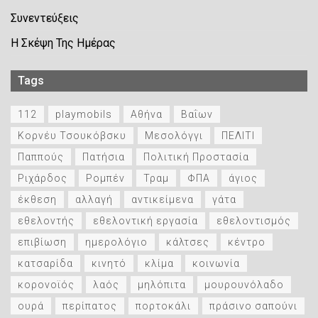
Συνεντεύξεις
Η Σκέψη Της Ημέρας
Tags
112
playmobils
Αθήνα
Βαΐων
Κορνέυ Τσουκόβσκυ
Μεσολόγγι
ΠΕΛΙΤΙ
Παππούς
Πατήσια
Πολιτική Προστασία
Ριχάρδος
Ρομπέν
Τραμ
ΦΠΑ
άγιος
έκθεση
αλλαγή
αντικείμενα
γάτα
εθελοντής
εθελοντική εργασία
εθελοντισμός
επιβίωση
ημερολόγιο
κάλτσες
κέντρο
κατσαρίδα
κινητό
κλίμα
κοινωνία
κορονοϊός
λαός
μηλόπιτα
μουρουνόλαδο
ουρά
περίπατος
πορτοκάλι
πράσινο σαπούνι