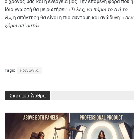
ο χρόνος μας και η ενέργειά μας. Την επόμενη φορά που η
ίδια γνωστή θα με ρωτήσει:
«Τι λες, να πάρω το Α ή το
Β;»
, η απάντηση θα είναι η πιο σύντομη και ανώδυνη:
«Δεν
ξέρω απ’ αυτά»
.
Tags:
κοινωνία
Σχετικά
Άρθρα