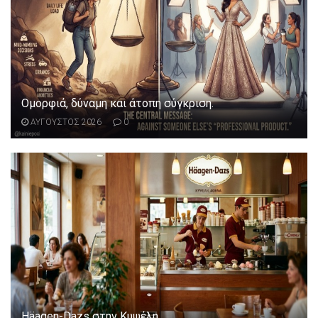
Ομορφιά, δύναμη και άτοπη σύγκριση.
ΑΥΓΟΥΣΤΟΣ 2026
0
Häagen-Dazs στην Κυψέλη