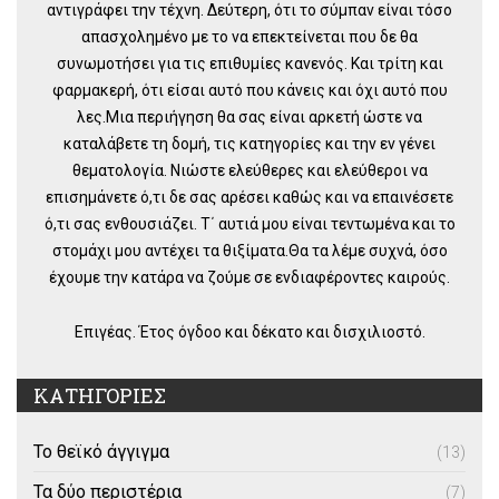
αντιγράφει την τέχνη. Δεύτερη, ότι το σύμπαν είναι τόσο
απασχολημένο με το να επεκτείνεται που δε θα
συνωμοτήσει για τις επιθυμίες κανενός. Και τρίτη και
φαρμακερή, ότι είσαι αυτό που κάνεις και όχι αυτό που
λες.Μια περιήγηση θα σας είναι αρκετή ώστε να
καταλάβετε τη δομή, τις κατηγορίες και την εν γένει
θεματολογία. Νιώστε ελεύθερες και ελεύθεροι να
επισημάνετε ό,τι δε σας αρέσει καθώς και να επαινέσετε
ό,τι σας ενθουσιάζει. Τ΄ αυτιά μου είναι τεντωμένα και το
στομάχι μου αντέχει τα θιξίματα.Θα τα λέμε συχνά, όσο
έχουμε την κατάρα να ζούμε σε ενδιαφέροντες καιρούς.
Επιγέας. Έτος όγδοο και δέκατο και δισχιλιοστό.
ΚΑΤΗΓΟΡΙΕΣ
Το θεϊκό άγγιγμα
(13)
Τα δύο περιστέρια
(7)