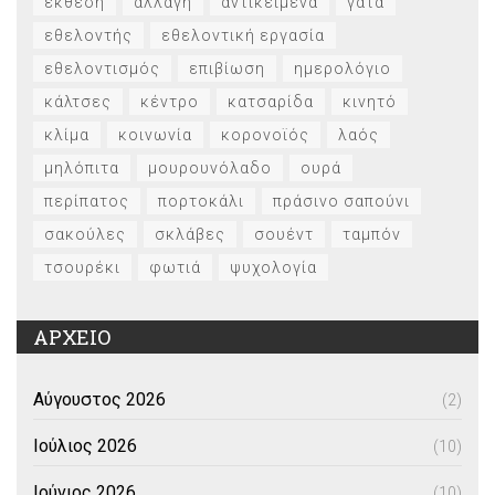
έκθεση
αλλαγή
αντικείμενα
γάτα
εθελοντής
εθελοντική εργασία
εθελοντισμός
επιβίωση
ημερολόγιο
κάλτσες
κέντρο
κατσαρίδα
κινητό
κλίμα
κοινωνία
κορονοϊός
λαός
μηλόπιτα
μουρουνόλαδο
ουρά
περίπατος
πορτοκάλι
πράσινο σαπούνι
σακούλες
σκλάβες
σουέντ
ταμπόν
τσουρέκι
φωτιά
ψυχολογία
ΑΡΧΕΙΟ
Αύγουστος 2026
(2)
Ιούλιος 2026
(10)
Ιούνιος 2026
(10)