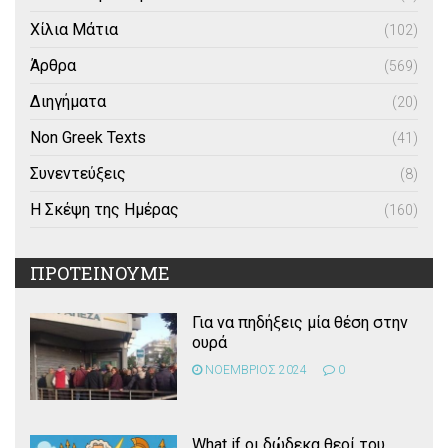
Χίλια Μάτια
(102)
Άρθρα
(569)
Διηγήματα
(20)
Non Greek Texts
(41)
Συνεντεύξεις
(8)
Η Σκέψη της Ημέρας
(160)
ΠΡΟΤΕΙΝΟΥΜΕ
Για να πηδήξεις μία θέση στην
ουρά
ΝΟΕΜΒΡΙΟΣ 2024
0
What if οι δώδεκα θεοί του