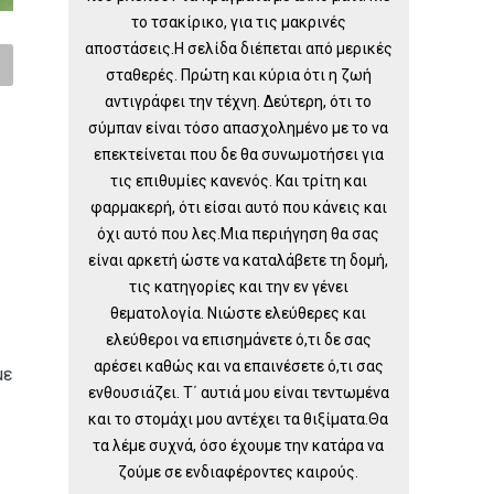
το τσακίρικο, για τις μακρινές
αποστάσεις.Η σελίδα διέπεται από μερικές
σταθερές. Πρώτη και κύρια ότι η ζωή
αντιγράφει την τέχνη. Δεύτερη, ότι το
σύμπαν είναι τόσο απασχολημένο με το να
επεκτείνεται που δε θα συνωμοτήσει για
τις επιθυμίες κανενός. Και τρίτη και
φαρμακερή, ότι είσαι αυτό που κάνεις και
όχι αυτό που λες.Μια περιήγηση θα σας
είναι αρκετή ώστε να καταλάβετε τη δομή,
τις κατηγορίες και την εν γένει
θεματολογία. Νιώστε ελεύθερες και
ελεύθεροι να επισημάνετε ό,τι δε σας
αρέσει καθώς και να επαινέσετε ό,τι σας
με
ενθουσιάζει. Τ΄ αυτιά μου είναι τεντωμένα
και το στομάχι μου αντέχει τα θιξίματα.Θα
τα λέμε συχνά, όσο έχουμε την κατάρα να
ζούμε σε ενδιαφέροντες καιρούς.