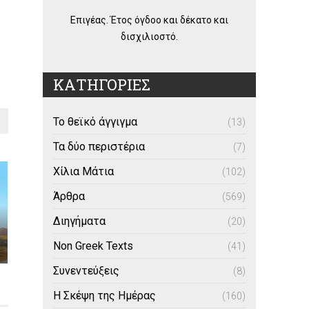
Επιγέας. Έτος όγδοο και δέκατο και
δισχιλιοστό.
ΚΑΤΗΓΟΡΙΕΣ
Το θεϊκό άγγιγμα
(13)
Τα δύο περιστέρια
(7)
Χίλια Μάτια
(102)
Άρθρα
(569)
Διηγήματα
(20)
Non Greek Texts
(41)
Συνεντεύξεις
(8)
Η Σκέψη της Ημέρας
(160)