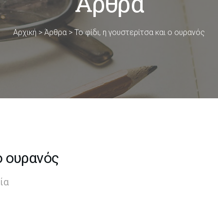
Άρθρα
Αρχική
>
Άρθρα
>
Το φίδι, η γουστερίτσα και ο ουρανός
 ο ουρανός
ία