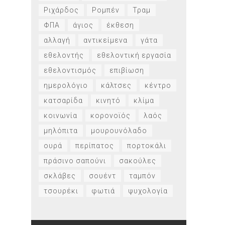
Ριχάρδος
Ρομπέν
Τραμ
ΦΠΑ
άγιος
έκθεση
αλλαγή
αντικείμενα
γάτα
εθελοντής
εθελοντική εργασία
εθελοντισμός
επιβίωση
ημερολόγιο
κάλτσες
κέντρο
κατσαρίδα
κινητό
κλίμα
κοινωνία
κορονοϊός
λαός
μηλόπιτα
μουρουνόλαδο
ουρά
περίπατος
πορτοκάλι
πράσινο σαπούνι
σακούλες
σκλάβες
σουέντ
ταμπόν
τσουρέκι
φωτιά
ψυχολογία