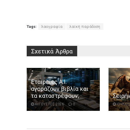
Tags:
λαογραφία
λαϊκή παράδοση
Σχετικά
Άρθρα
Εταιρείες Α.Ι.
αγοράζουν βιβλία και
τα καταστρέφουν;
Σειρή
ΑΥΓΟΥΣΤΟΣ 2026
0
ΙΟΥΛΙΟΣ