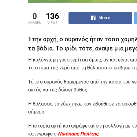
0
136
Share
SHARES
VIEWS
Στην αρχή, ο ουρανός ήταν τόσο χαμη
τα βόδια. Το φίδι τότε, άναψε μια μεγ
Η καλόγνωμη γουστερίτσα όμως, αν και είναι από 
το στόμα της νερό από τη θάλασσα κι έσβησε τη
Τότε ο ουρανός θυμωμένος από την κακία του γε
αυτός να της δώσει βάθος.
Η θάλασσα το εδέχτηκε, τον εβοήθησε να σηκωθε
σήμερα.
Η ιστορία αυτή καταγράφεται στη συλλογή με τι
κατέγραψε ο
Νικόλαος Πολίτης
.