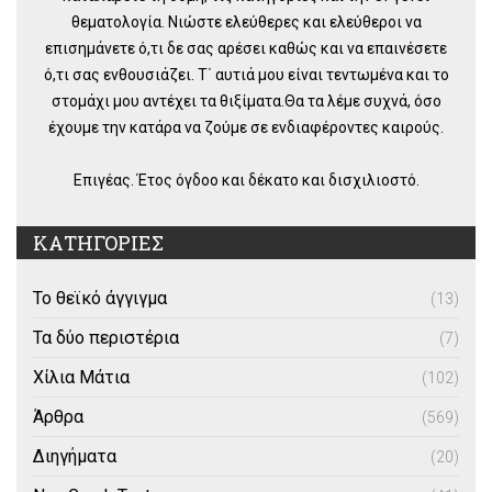
θεματολογία. Νιώστε ελεύθερες και ελεύθεροι να
επισημάνετε ό,τι δε σας αρέσει καθώς και να επαινέσετε
ό,τι σας ενθουσιάζει. Τ΄ αυτιά μου είναι τεντωμένα και το
στομάχι μου αντέχει τα θιξίματα.Θα τα λέμε συχνά, όσο
έχουμε την κατάρα να ζούμε σε ενδιαφέροντες καιρούς.
Επιγέας. Έτος όγδοο και δέκατο και δισχιλιοστό.
ΚΑΤΗΓΟΡΙΕΣ
Το θεϊκό άγγιγμα
(13)
Τα δύο περιστέρια
(7)
Χίλια Μάτια
(102)
Άρθρα
(569)
Διηγήματα
(20)