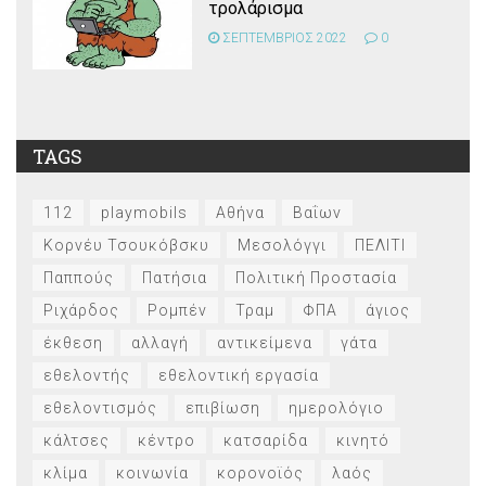
τρολάρισμα
ΣΕΠΤΕΜΒΡΙΟΣ 2022
0
TAGS
112
playmobils
Αθήνα
Βαΐων
Κορνέυ Τσουκόβσκυ
Μεσολόγγι
ΠΕΛΙΤΙ
Παππούς
Πατήσια
Πολιτική Προστασία
Ριχάρδος
Ρομπέν
Τραμ
ΦΠΑ
άγιος
έκθεση
αλλαγή
αντικείμενα
γάτα
εθελοντής
εθελοντική εργασία
εθελοντισμός
επιβίωση
ημερολόγιο
κάλτσες
κέντρο
κατσαρίδα
κινητό
κλίμα
κοινωνία
κορονοϊός
λαός