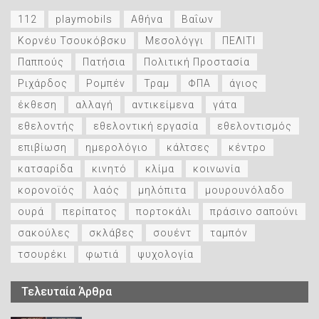
112
playmobils
Αθήνα
Βαΐων
Κορνέυ Τσουκόβσκυ
Μεσολόγγι
ΠΕΛΙΤΙ
Παππούς
Πατήσια
Πολιτική Προστασία
Ριχάρδος
Ρομπέν
Τραμ
ΦΠΑ
άγιος
έκθεση
αλλαγή
αντικείμενα
γάτα
εθελοντής
εθελοντική εργασία
εθελοντισμός
επιβίωση
ημερολόγιο
κάλτσες
κέντρο
κατσαρίδα
κινητό
κλίμα
κοινωνία
κορονοϊός
λαός
μηλόπιτα
μουρουνόλαδο
ουρά
περίπατος
πορτοκάλι
πράσινο σαπούνι
σακούλες
σκλάβες
σουέντ
ταμπόν
τσουρέκι
φωτιά
ψυχολογία
Τελευταία Άρθρα