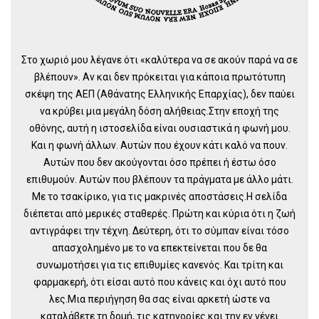
Στο χωριό μου λέγανε ότι «καλύτερα να σε ακούν παρά να σε
βλέπουν». Αν και δεν πρόκειται για κάποια πρωτότυπη
σκέψη της ΑΕΠ (Αθάνατης Ελληνικής Επαρχίας), δεν παύει
να κρύβει μια μεγάλη δόση αλήθειας.Στην εποχή της
οθόνης, αυτή η ιστοσελίδα είναι ουσιαστικά η φωνή μου.
Και η φωνή άλλων. Αυτών που έχουν κάτι καλό να πουν.
Αυτών που δεν ακούγονται όσο πρέπει ή έστω όσο
επιθυμούν. Αυτών που βλέπουν τα πράγματα με άλλο μάτι.
Με το τσακίρικο, για τις μακρινές αποστάσεις.Η σελίδα
διέπεται από μερικές σταθερές. Πρώτη και κύρια ότι η ζωή
αντιγράφει την τέχνη. Δεύτερη, ότι το σύμπαν είναι τόσο
απασχολημένο με το να επεκτείνεται που δε θα
συνωμοτήσει για τις επιθυμίες κανενός. Και τρίτη και
φαρμακερή, ότι είσαι αυτό που κάνεις και όχι αυτό που
λες.Μια περιήγηση θα σας είναι αρκετή ώστε να
καταλάβετε τη δομή, τις κατηγορίες και την εν γένει