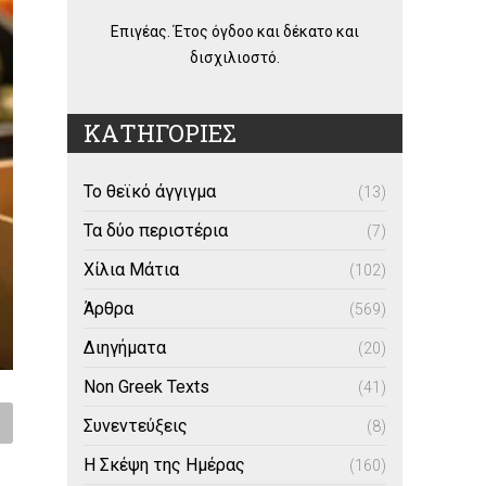
Επιγέας. Έτος όγδοο και δέκατο και
δισχιλιοστό.
ΚΑΤΗΓΟΡΙΕΣ
Το θεϊκό άγγιγμα
(13)
Τα δύο περιστέρια
(7)
Χίλια Μάτια
(102)
Άρθρα
(569)
Διηγήματα
(20)
Non Greek Texts
(41)
Συνεντεύξεις
(8)
Η Σκέψη της Ημέρας
(160)