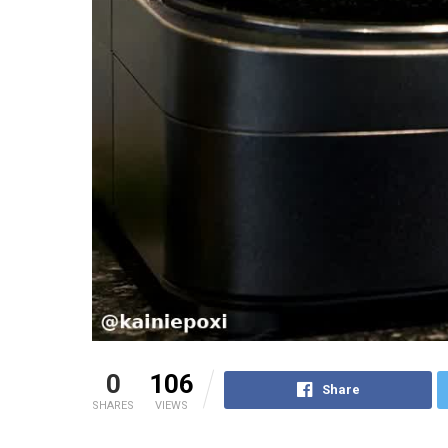
0
106
Share
SHARES
VIEWS