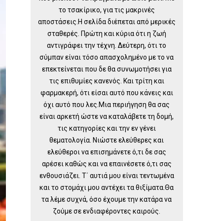
το τσακίρικο, για τις μακρινές
αποστάσεις.Η σελίδα διέπεται από μερικές
σταθερές. Πρώτη και κύρια ότι η ζωή
αντιγράφει την τέχνη. Δεύτερη, ότι το
σύμπαν είναι τόσο απασχολημένο με το να
επεκτείνεται που δε θα συνωμοτήσει για
τις επιθυμίες κανενός. Και τρίτη και
φαρμακερή, ότι είσαι αυτό που κάνεις και
όχι αυτό που λες.Μια περιήγηση θα σας
είναι αρκετή ώστε να καταλάβετε τη δομή,
τις κατηγορίες και την εν γένει
θεματολογία. Νιώστε ελεύθερες και
ελεύθεροι να επισημάνετε ό,τι δε σας
αρέσει καθώς και να επαινέσετε ό,τι σας
ενθουσιάζει. Τ΄ αυτιά μου είναι τεντωμένα
και το στομάχι μου αντέχει τα θιξίματα.Θα
τα λέμε συχνά, όσο έχουμε την κατάρα να
ζούμε σε ενδιαφέροντες καιρούς.