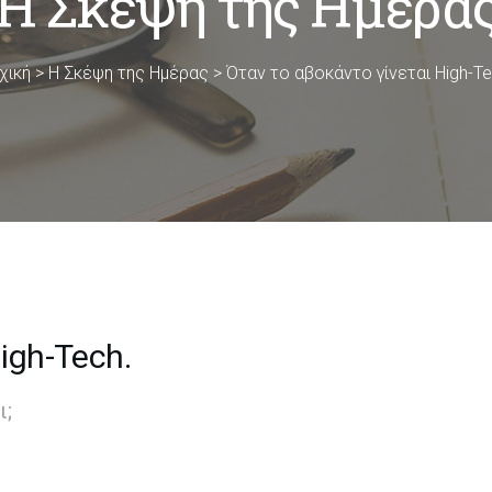
Η Σκέψη της Ημέρα
χική
>
Η Σκέψη της Ημέρας
>
Όταν το αβοκάντο γίνεται High-Te
igh-Tech.
ι;