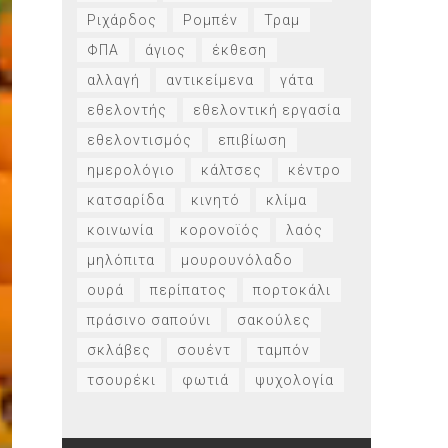
Ριχάρδος
Ρομπέν
Τραμ
ΦΠΑ
άγιος
έκθεση
αλλαγή
αντικείμενα
γάτα
εθελοντής
εθελοντική εργασία
εθελοντισμός
επιβίωση
ημερολόγιο
κάλτσες
κέντρο
κατσαρίδα
κινητό
κλίμα
κοινωνία
κορονοϊός
λαός
μηλόπιτα
μουρουνόλαδο
ουρά
περίπατος
πορτοκάλι
πράσινο σαπούνι
σακούλες
σκλάβες
σουέντ
ταμπόν
τσουρέκι
φωτιά
ψυχολογία