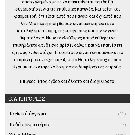
απασχολημένο με το να επεκτείνεται που δε θα
συνωμοτήσει για τις επιθυμίες κανενός. Και τρίτη και
φαρμακερή, ότι είσαι αυτό που κάνεις και όχι αυτό που
λες.Μια περιήγηση θα σας είναι αρκετή ώστε να
καταλάβετε τη δομή, τις κατηγορίες και την εν γένει
θεματολογία. Νιώστε ελεύθερες και ελεύθεροι να
επισημάνετε ό,τι δε σας αρέσει καθώς και να επαινέσετε
ό,τι σας ενθουσιάζει. Τ΄ αυτιά μου είναι τεντωμένα και το
στομάχι μου αντέχει τα θιξίματα.Θα τα λέμε συχνά, όσο
έχουμε την κατάρα να ζούμε σε ενδιαφέροντες καιρούς.
Επιγέας. Έτος όγδοο και δέκατο και δισχιλιοστό.
ΚΑΤΗΓΟΡΙΕΣ
Το θεϊκό άγγιγμα
(13)
Τα δύο περιστέρια
(7)