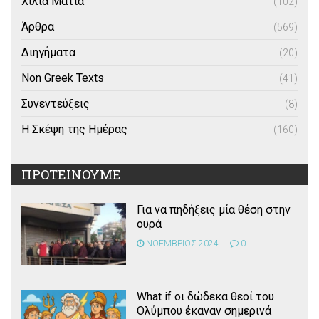
Χίλια Μάτια
(102)
Άρθρα
(569)
Διηγήματα
(20)
Non Greek Texts
(41)
Συνεντεύξεις
(8)
Η Σκέψη της Ημέρας
(160)
ΠΡΟΤΕΙΝΟΥΜΕ
Για να πηδήξεις μία θέση στην
ουρά
ΝΟΕΜΒΡΙΟΣ 2024
0
What if οι δώδεκα θεοί του
Ολύμπου έκαναν σημερινά