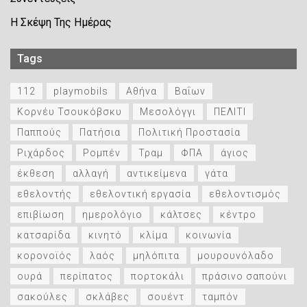
Η Σκέψη Της Ημέρας
Tags
112
playmobils
Αθήνα
Βαΐων
Κορνέυ Τσουκόβσκυ
Μεσολόγγι
ΠΕΛΙΤΙ
Παππούς
Πατήσια
Πολιτική Προστασία
Ριχάρδος
Ρομπέν
Τραμ
ΦΠΑ
άγιος
έκθεση
αλλαγή
αντικείμενα
γάτα
εθελοντής
εθελοντική εργασία
εθελοντισμός
επιβίωση
ημερολόγιο
κάλτσες
κέντρο
κατσαρίδα
κινητό
κλίμα
κοινωνία
κορονοϊός
λαός
μηλόπιτα
μουρουνόλαδο
ουρά
περίπατος
πορτοκάλι
πράσινο σαπούνι
σακούλες
σκλάβες
σουέντ
ταμπόν