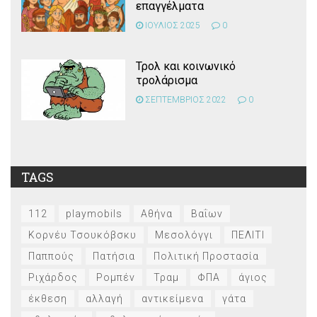
επαγγέλματα
ΙΟΥΛΙΟΣ 2025
0
Τρολ και κοινωνικό
τρολάρισμα
ΣΕΠΤΕΜΒΡΙΟΣ 2022
0
TAGS
112
playmobils
Αθήνα
Βαΐων
Κορνέυ Τσουκόβσκυ
Μεσολόγγι
ΠΕΛΙΤΙ
Παππούς
Πατήσια
Πολιτική Προστασία
Ριχάρδος
Ρομπέν
Τραμ
ΦΠΑ
άγιος
έκθεση
αλλαγή
αντικείμενα
γάτα