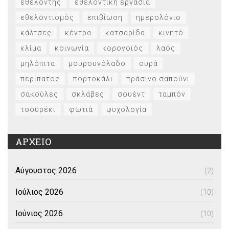
εθελοντής
εθελοντική εργασία
εθελοντισμός
επιβίωση
ημερολόγιο
κάλτσες
κέντρο
κατσαρίδα
κινητό
κλίμα
κοινωνία
κορονοϊός
λαός
μηλόπιτα
μουρουνόλαδο
ουρά
περίπατος
πορτοκάλι
πράσινο σαπούνι
σακούλες
σκλάβες
σουέντ
ταμπόν
τσουρέκι
φωτιά
ψυχολογία
ΑΡΧΕΙΟ
Αύγουστος 2026
(2)
Ιούλιος 2026
(10)
Ιούνιος 2026
(10)