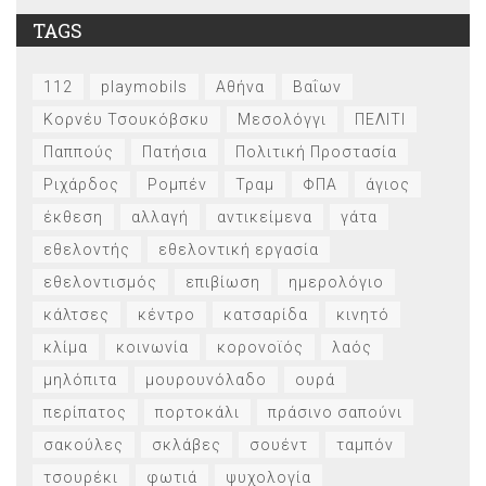
TAGS
112
playmobils
Αθήνα
Βαΐων
Κορνέυ Τσουκόβσκυ
Μεσολόγγι
ΠΕΛΙΤΙ
Παππούς
Πατήσια
Πολιτική Προστασία
Ριχάρδος
Ρομπέν
Τραμ
ΦΠΑ
άγιος
έκθεση
αλλαγή
αντικείμενα
γάτα
εθελοντής
εθελοντική εργασία
εθελοντισμός
επιβίωση
ημερολόγιο
κάλτσες
κέντρο
κατσαρίδα
κινητό
κλίμα
κοινωνία
κορονοϊός
λαός
μηλόπιτα
μουρουνόλαδο
ουρά
περίπατος
πορτοκάλι
πράσινο σαπούνι
σακούλες
σκλάβες
σουέντ
ταμπόν
τσουρέκι
φωτιά
ψυχολογία