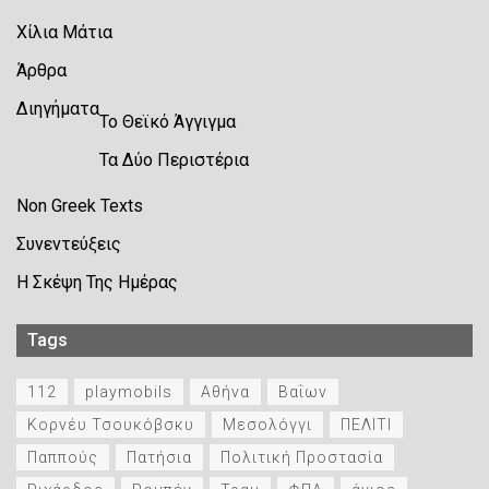
Χίλια Μάτια
Άρθρα
Διηγήματα
Το Θεϊκό Άγγιγμα
Τα Δύο Περιστέρια
Non Greek Texts
Συνεντεύξεις
Η Σκέψη Της Ημέρας
Tags
112
playmobils
Αθήνα
Βαΐων
Κορνέυ Τσουκόβσκυ
Μεσολόγγι
ΠΕΛΙΤΙ
Παππούς
Πατήσια
Πολιτική Προστασία