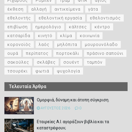
Ριχάρδος
Ρομπέν
Τραμ
ΦΠΑ
άγιος
έκθεση
αλλαγή
αντικείμενα
γάτα
εθελοντής
εθελοντική εργασία
εθελοντισμός
επιβίωση
ημερολόγιο
κάλτσες
κέντρο
κατσαρίδα
κινητό
κλίμα
κοινωνία
κορονοϊός
λαός
μηλόπιτα
μουρουνόλαδο
ουρά
περίπατος
πορτοκάλι
πράσινο σαπούνι
σακούλες
σκλάβες
σουέντ
ταμπόν
τσουρέκι
φωτιά
ψυχολογία
Τελευταία Άρθρα
Ομορφιά, δύναμη και άτοπη σύγκριση.
ΑΥΓΟΥΣΤΟΣ 2026
0
Εταιρείες Α.Ι. αγοράζουν βιβλία και τα
καταστρέφουν;