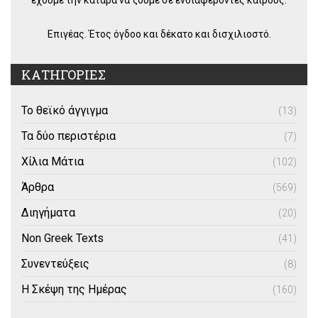
Επιγέας. Έτος όγδοο και δέκατο και δισχιλιοστό.
ΚΑΤΗΓΟΡΙΕΣ
Το θεϊκό άγγιγμα
(13)
Τα δύο περιστέρια
(7)
Χίλια Μάτια
(102)
Άρθρα
(569)
Διηγήματα
(20)
Non Greek Texts
(41)
Συνεντεύξεις
(8)
Η Σκέψη της Ημέρας
(160)