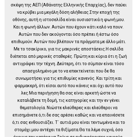
σκέψη της ΑΕΠ (Αθάνατης Ελληνικής Επαρχίας), δεν παύει
να κρύβει μια μεγάλη δόση αλήθειας.Στην εποχή της
οθόνης, αυτή η ιστοσελίδα είναι ουσιαστικά η φωνή μου.
Και η φωνή άλλων. Αυτών που έχουν κάτι καλό να πουν.
Αυτών που δεν ακούγονται όσο πρέπει ή έστω όσο
επιθυμούν. Αυτών που βλέπουν τα πράγματα με άλλο μάτι.
Με το τσακίρικο, για τις μακρινές αποστάσεις.Η σελίδα
διέπεται από μερικές σταθερές. Πρώτη και κύρια ότι η ζωή
αντιγράφει την τέχνη. Δεύτερη, ότι το σύμπαν είναι τόσο
απασχολημένο με το να επεκτείνεται που δε θα
συνωμοτήσει για τις επιθυμίες κανενός. Και τρίτη και
φαρμακερή, ότι είσαι αυτό που κάνεις και όχι αυτό που
λες.Μια περιήγηση θα σας είναι αρκετή ώστε να
καταλάβετε τη δομή, τις κατηγορίες και την εν γένει
θεματολογία. Νιώστε ελεύθερες και ελεύθεροι να
επισημάνετε ό,τι δε σας αρέσει καθώς και να επαινέσετε
ό,τι σας ενθουσιάζει. Τ΄ αυτιά μου είναι τεντωμένα και το
στομάχι μου αντέχει τα θιξίματα.Θα τα λέμε συχνά, όσο
έχουμε την κατάρα να ζούμε σε ενδιαφέροντες καιρούς.