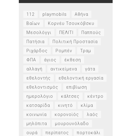
112
playmobils
Αθήνα
Βαΐων
Κορνέυ Τσουκόβσκυ
Μεσολόγγι
ΠΕΛΙΤΙ
Παππούς
Πατήσια
Πολιτική Προστασία
Ριχάρδος
Ρομπέν
Τραμ
ΦΠΑ
άγιος
έκθεση
αλλαγή
αντικείμενα
γάτα
εθελοντής
εθελοντική εργασία
εθελοντισμός
επιβίωση
ημερολόγιο
κάλτσες
κέντρο
κατσαρίδα
κινητό
κλίμα
κοινωνία
κορονοϊός
λαός
μηλόπιτα
μουρουνόλαδο
ουρά
περίπατος
πορτοκάλι