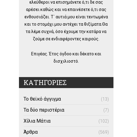
ελεύθεροι να επισημάνετε ό,τι δε σας
αρέσει καθώς και να επαινέσετε ό,τι σας
ενθουσιάζει. Τ΄ αυτιά μου είναι τεντωμένα
και το στομάχι μου αντέχει τα θιξίματα.Θα
τα λέμε συχνά, όσο έχουμε την κατάρα να
ζούμε σε ενδιαφέροντες καιρούς.
Επιγέας. Έτος όγδοο και δέκατο και
δισχιλιοστό.
ΚΑΤΗΓΟΡΙΕΣ
Το θεϊκό άγγιγμα
(13)
Τα δύο περιστέρια
(7)
Χίλια Μάτια
(102)
Άρθρα
(569)