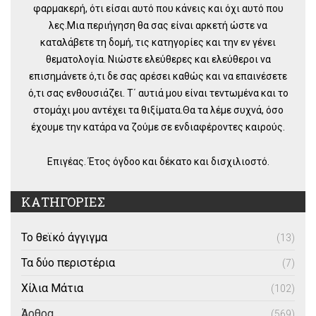
φαρμακερή, ότι είσαι αυτό που κάνεις και όχι αυτό που
λες.Μια περιήγηση θα σας είναι αρκετή ώστε να
καταλάβετε τη δομή, τις κατηγορίες και την εν γένει
θεματολογία. Νιώστε ελεύθερες και ελεύθεροι να
επισημάνετε ό,τι δε σας αρέσει καθώς και να επαινέσετε
ό,τι σας ενθουσιάζει. Τ΄ αυτιά μου είναι τεντωμένα και το
στομάχι μου αντέχει τα θιξίματα.Θα τα λέμε συχνά, όσο
έχουμε την κατάρα να ζούμε σε ενδιαφέροντες καιρούς.
Επιγέας. Έτος όγδοο και δέκατο και δισχιλιοστό.
ΚΑΤΗΓΟΡΙΕΣ
Το θεϊκό άγγιγμα
(13)
Τα δύο περιστέρια
(7)
Χίλια Μάτια
(102)
Άρθρα
(569)