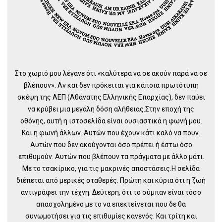
Στο χωριό μου λέγανε ότι «καλύτερα να σε ακούν παρά να σε
βλέπουν». Αν και δεν πρόκειται για κάποια πρωτότυπη
σκέψη της ΑΕΠ (Αθάνατης Ελληνικής Επαρχίας), δεν παύει
να κρύβει μια μεγάλη δόση αλήθειας.Στην εποχή της
οθόνης, αυτή η ιστοσελίδα είναι ουσιαστικά η φωνή μου.
Και η φωνή άλλων. Αυτών που έχουν κάτι καλό να πουν.
Αυτών που δεν ακούγονται όσο πρέπει ή έστω όσο
επιθυμούν. Αυτών που βλέπουν τα πράγματα με άλλο μάτι.
Με το τσακίρικο, για τις μακρινές αποστάσεις.Η σελίδα
διέπεται από μερικές σταθερές. Πρώτη και κύρια ότι η ζωή
αντιγράφει την τέχνη. Δεύτερη, ότι το σύμπαν είναι τόσο
απασχολημένο με το να επεκτείνεται που δε θα
συνωμοτήσει για τις επιθυμίες κανενός. Και τρίτη και