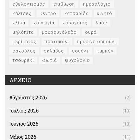
εθελοντισμός
επιβίωση
ημερολόγιο
κάλτσες
κέντρο
κατσαρίδα
κινητό
κλίμα
κοινωνία
κορονοϊός
λαός
μηλόπιτα
μουρουνόλαδο
ουρά
περίπατος
πορτοκάλι
πράσινο σαπούνι
σακούλες
σκλάβες
σουέντ
ταμπόν
τσουρέκι
φωτιά
ψυχολογία
ΑΡΧΕΙΟ
Αύγουστος 2026
(2)
Ιούλιος 2026
(10)
Ιούνιος 2026
(10)
Μάιος 2026
(11)