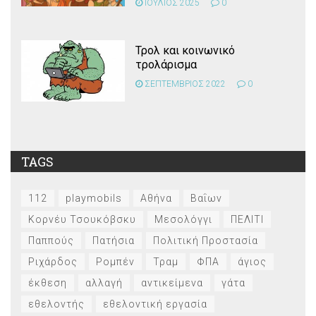
ΙΟΥΛΙΟΣ 2025
0
Τρολ και κοινωνικό
τρολάρισμα
ΣΕΠΤΕΜΒΡΙΟΣ 2022
0
TAGS
112
playmobils
Αθήνα
Βαΐων
Κορνέυ Τσουκόβσκυ
Μεσολόγγι
ΠΕΛΙΤΙ
Παππούς
Πατήσια
Πολιτική Προστασία
Ριχάρδος
Ρομπέν
Τραμ
ΦΠΑ
άγιος
έκθεση
αλλαγή
αντικείμενα
γάτα
εθελοντής
εθελοντική εργασία