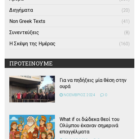
Διηγήματα
(20)
Non Greek Texts
(41)
Συνεντεύξεις
(8)
Η Σκέψη της Ημέρας
(160)
ΠΡΟΤΕΙΝΟΥΜΕ
Για να πηδήξεις μία θέση στην
ουρά
ΝΟΕΜΒΡΙΟΣ 2024
0
What if οι δώδεκα θεοί του
Ολύμπου έκαναν σημερινά
επαγγέλματα