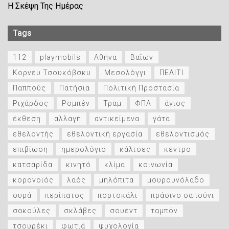
Η Σκέψη Της Ημέρας
Tags
112
playmobils
Αθήνα
Βαΐων
Κορνέυ Τσουκόβσκυ
Μεσολόγγι
ΠΕΛΙΤΙ
Παππούς
Πατήσια
Πολιτική Προστασία
Ριχάρδος
Ρομπέν
Τραμ
ΦΠΑ
άγιος
έκθεση
αλλαγή
αντικείμενα
γάτα
εθελοντής
εθελοντική εργασία
εθελοντισμός
επιβίωση
ημερολόγιο
κάλτσες
κέντρο
κατσαρίδα
κινητό
κλίμα
κοινωνία
κορονοϊός
λαός
μηλόπιτα
μουρουνόλαδο
ουρά
περίπατος
πορτοκάλι
πράσινο σαπούνι
σακούλες
σκλάβες
σουέντ
ταμπόν
τσουρέκι
φωτιά
ψυχολογία