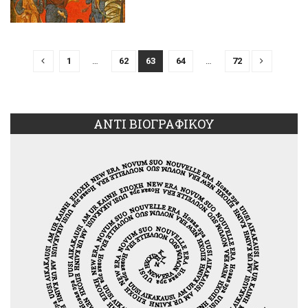
1
…
62
63
64
…
72
ΑΝΤΙ ΒΙΟΓΡΑΦΙΚΟΥ