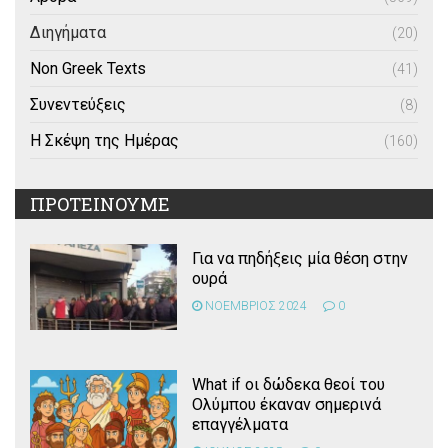
Διηγήματα
(20)
Non Greek Texts
(41)
Συνεντεύξεις
(8)
Η Σκέψη της Ημέρας
(160)
ΠΡΟΤΕΙΝΟΥΜΕ
Για να πηδήξεις μία θέση στην
ουρά
ΝΟΕΜΒΡΙΟΣ 2024
0
What if οι δώδεκα θεοί του
Ολύμπου έκαναν σημερινά
επαγγέλματα