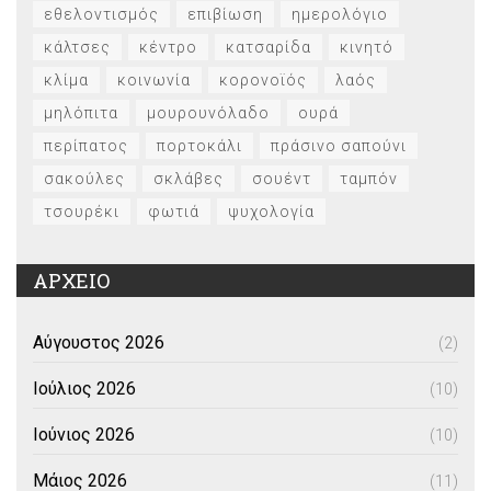
εθελοντισμός
επιβίωση
ημερολόγιο
κάλτσες
κέντρο
κατσαρίδα
κινητό
κλίμα
κοινωνία
κορονοϊός
λαός
μηλόπιτα
μουρουνόλαδο
ουρά
περίπατος
πορτοκάλι
πράσινο σαπούνι
σακούλες
σκλάβες
σουέντ
ταμπόν
τσουρέκι
φωτιά
ψυχολογία
ΑΡΧΕΙΟ
Αύγουστος 2026
(2)
Ιούλιος 2026
(10)
Ιούνιος 2026
(10)
Μάιος 2026
(11)