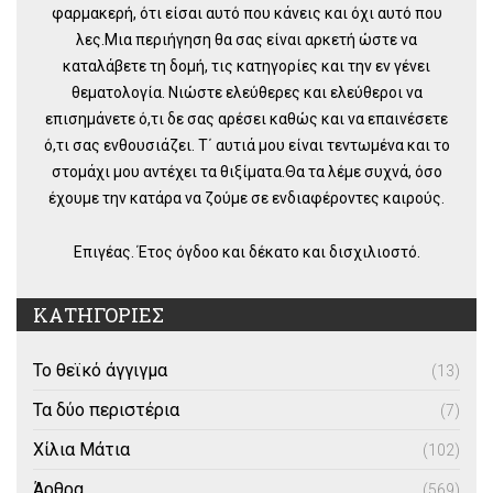
φαρμακερή, ότι είσαι αυτό που κάνεις και όχι αυτό που
λες.Μια περιήγηση θα σας είναι αρκετή ώστε να
καταλάβετε τη δομή, τις κατηγορίες και την εν γένει
θεματολογία. Νιώστε ελεύθερες και ελεύθεροι να
επισημάνετε ό,τι δε σας αρέσει καθώς και να επαινέσετε
ό,τι σας ενθουσιάζει. Τ΄ αυτιά μου είναι τεντωμένα και το
στομάχι μου αντέχει τα θιξίματα.Θα τα λέμε συχνά, όσο
έχουμε την κατάρα να ζούμε σε ενδιαφέροντες καιρούς.
Επιγέας. Έτος όγδοο και δέκατο και δισχιλιοστό.
ΚΑΤΗΓΟΡΙΕΣ
Το θεϊκό άγγιγμα
(13)
Τα δύο περιστέρια
(7)
Χίλια Μάτια
(102)
Άρθρα
(569)