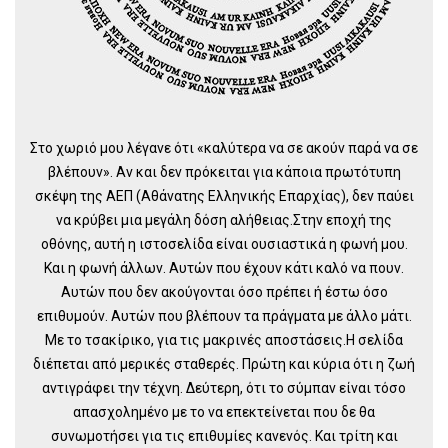
Στο χωριό μου λέγανε ότι «καλύτερα να σε ακούν παρά να σε
βλέπουν». Αν και δεν πρόκειται για κάποια πρωτότυπη
σκέψη της ΑΕΠ (Αθάνατης Ελληνικής Επαρχίας), δεν παύει
να κρύβει μια μεγάλη δόση αλήθειας.Στην εποχή της
οθόνης, αυτή η ιστοσελίδα είναι ουσιαστικά η φωνή μου.
Και η φωνή άλλων. Αυτών που έχουν κάτι καλό να πουν.
Αυτών που δεν ακούγονται όσο πρέπει ή έστω όσο
επιθυμούν. Αυτών που βλέπουν τα πράγματα με άλλο μάτι.
Με το τσακίρικο, για τις μακρινές αποστάσεις.Η σελίδα
διέπεται από μερικές σταθερές. Πρώτη και κύρια ότι η ζωή
αντιγράφει την τέχνη. Δεύτερη, ότι το σύμπαν είναι τόσο
απασχολημένο με το να επεκτείνεται που δε θα
συνωμοτήσει για τις επιθυμίες κανενός. Και τρίτη και