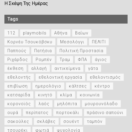
Η Σκέψη Της Ημέρας
Tags
112
playmobils
Αθήνα
Βαΐων
Κορνέυ Τσουκόβσκυ
Μεσολόγγι
ΠΕΛΙΤΙ
Παππούς
Πατήσια
Πολιτική Προστασία
Ριχάρδος
Ρομπέν
Τραμ
ΦΠΑ
άγιος
έκθεση
αλλαγή
αντικείμενα
γάτα
εθελοντής
εθελοντική εργασία
εθελοντισμός
επιβίωση
ημερολόγιο
κάλτσες
κέντρο
κατσαρίδα
κινητό
κλίμα
κοινωνία
κορονοϊός
λαός
μηλόπιτα
μουρουνόλαδο
ουρά
περίπατος
πορτοκάλι
πράσινο σαπούνι
σακούλες
σκλάβες
σουέντ
ταμπόν
τσουρέκι
φωτιά
ψυχολογία