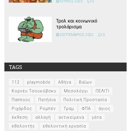
ΙΟΥΛΙΟΣ 2025
0
Τρολ και κοινωνικό
τρολάρισμα
ΣΕΠΤΕΜΒΡΙΟΣ 2022
0
TAGS
112
playmobils
Αθήνα
Βαΐων
Κορνέυ Τσουκόβσκυ
Μεσολόγγι
ΠΕΛΙΤΙ
Παππούς
Πατήσια
Πολιτική Προστασία
Ριχάρδος
Ρομπέν
Τραμ
ΦΠΑ
άγιος
έκθεση
αλλαγή
αντικείμενα
γάτα
εθελοντής
εθελοντική εργασία