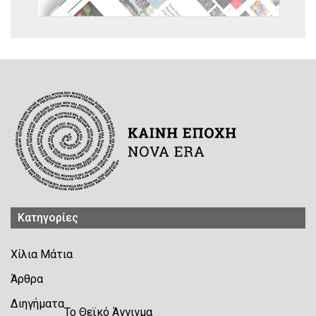
Kατηγορίες
Χίλια Μάτια
Άρθρα
Διηγήματα
Το Θεϊκό Άγγιγμα