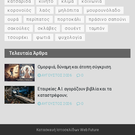
κατσαρίδα
κινητό
κλίμα
κοινωνία
κορονοϊός
λαός
μηλόπιτα
μουρουνόλαδο
ουρά
περίπατος
πορτοκάλι
πράσινο σαπούνι
σακούλες
σκλάβες
σουέντ
ταμπόν
τσουρέκι
φωτιά
ψυχολογία
Τελευταία Άρθρα
Ομορφιά, δύναμη και άτοπη σύγκριση.
ΑΥΓΟΥΣΤΟΣ 2026
0
Εταιρείες Α.Ι. αγοράζουν βιβλία και τα
καταστρέφουν;
ΑΥΓΟΥΣΤΟΣ 2026
0
Κατασκευή Ιστοσελίδων
Web Future