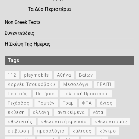
Τα Δύο Περιστέρια
Non Greek Texts
Συνεντεύξεις
Η Σκέψη Της Ημέρας
Tags
112
playmobils
Αθήνα
Βαΐων
Κορνέυ Τσουκόβσκυ
Μεσολόγγι
ΠΕΛΙΤΙ
Παππούς
Πατήσια
Πολιτική Προστασία
Ριχάρδος
Ρομπέν
Τραμ
ΦΠΑ
άγιος
έκθεση
αλλαγή
αντικείμενα
γάτα
εθελοντής
εθελοντική εργασία
εθελοντισμός
επιβίωση
ημερολόγιο
κάλτσες
κέντρο