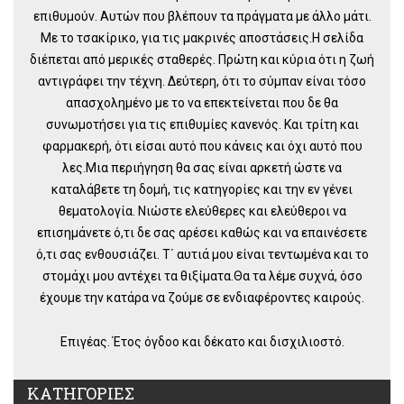
επιθυμούν. Αυτών που βλέπουν τα πράγματα με άλλο μάτι.
Με το τσακίρικο, για τις μακρινές αποστάσεις.Η σελίδα
διέπεται από μερικές σταθερές. Πρώτη και κύρια ότι η ζωή
αντιγράφει την τέχνη. Δεύτερη, ότι το σύμπαν είναι τόσο
απασχολημένο με το να επεκτείνεται που δε θα
συνωμοτήσει για τις επιθυμίες κανενός. Και τρίτη και
φαρμακερή, ότι είσαι αυτό που κάνεις και όχι αυτό που
λες.Μια περιήγηση θα σας είναι αρκετή ώστε να
καταλάβετε τη δομή, τις κατηγορίες και την εν γένει
θεματολογία. Νιώστε ελεύθερες και ελεύθεροι να
επισημάνετε ό,τι δε σας αρέσει καθώς και να επαινέσετε
ό,τι σας ενθουσιάζει. Τ΄ αυτιά μου είναι τεντωμένα και το
στομάχι μου αντέχει τα θιξίματα.Θα τα λέμε συχνά, όσο
έχουμε την κατάρα να ζούμε σε ενδιαφέροντες καιρούς.
Επιγέας. Έτος όγδοο και δέκατο και δισχιλιοστό.
ΚΑΤΗΓΟΡΙΕΣ