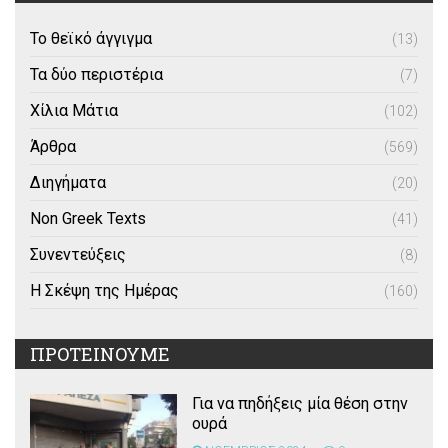
Το θεϊκό άγγιγμα
(13)
Τα δύο περιστέρια
(7)
Χίλια Μάτια
(102)
Άρθρα
(569)
Διηγήματα
(20)
Non Greek Texts
(41)
Συνεντεύξεις
(8)
Η Σκέψη της Ημέρας
(160)
ΠΡΟΤΕΙΝΟΥΜΕ
Για να πηδήξεις μία θέση στην
ουρά