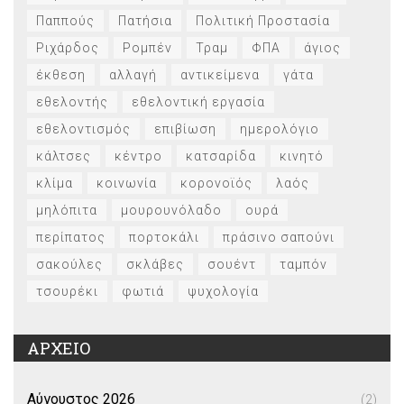
Παππούς
Πατήσια
Πολιτική Προστασία
Ριχάρδος
Ρομπέν
Τραμ
ΦΠΑ
άγιος
έκθεση
αλλαγή
αντικείμενα
γάτα
εθελοντής
εθελοντική εργασία
εθελοντισμός
επιβίωση
ημερολόγιο
κάλτσες
κέντρο
κατσαρίδα
κινητό
κλίμα
κοινωνία
κορονοϊός
λαός
μηλόπιτα
μουρουνόλαδο
ουρά
περίπατος
πορτοκάλι
πράσινο σαπούνι
σακούλες
σκλάβες
σουέντ
ταμπόν
τσουρέκι
φωτιά
ψυχολογία
ΑΡΧΕΙΟ
Αύγουστος 2026
(2)