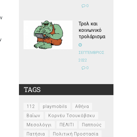
0
ην
Τρολ και
κοινωνικό
τρολάρισμα
ν
ΣΕΠΤΕΜΒΡΙΟΣ
2022
0
TAGS
112
playmobils
Αθήνα
Βαΐων
Κορνέυ Τσουκόβσκυ
Μεσολόγγι
ΠΕΛΙΤΙ
Παππούς
Πατήσια
Πολιτική Προστασία