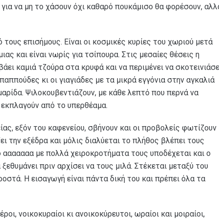
για να μη το χάσουν όχι καθαρό πουκάμισο θα φορέσουν, αλλ
 τους επισήμους. Είναι οι κοσμικές κυρίες του χωριού μετά
ιας και είναι νωρίς για τσίπουρα. Στις μεσαίες θέσεις η
βάει καμιά τζούρα στα κρυφά και να περιμένει να σκοτεινιάσε
 παππούδες κι οι γιαγιάδες με τα μικρά εγγόνια στην αγκαλιά
 μαρίδα. Ψιλοκουβεντιάζουν, με κάθε λεπτό που περνά να
α εκπλαγούν από το υπερθέαμα.
ίας, εξόν του καφενείου, σβήνουν και οι προβολείς φωτίζουν
ζει την εξέδρα και μόλις διαλύεται το πλήθος βλέπει τους
ο ααααααα με πολλά χειροκροτήματα τους υποδέχεται και ο
α ξεθυμάνει πριν αρχίσει να τους μιλά. Στέκεται μεταξύ του
οστά. Η εισαγωγή είναι πάντα δική του και πρέπει όλα τα
γέροι, νοικοκυραίοι κι ανοικοκύρευτοι, ωραίοι και μοιραίοι,