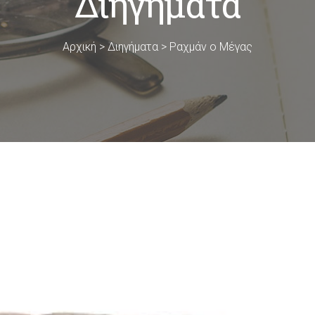
Διηγήματα
Αρχική
>
Διηγήματα
>
Ραχμάν ο Μέγας