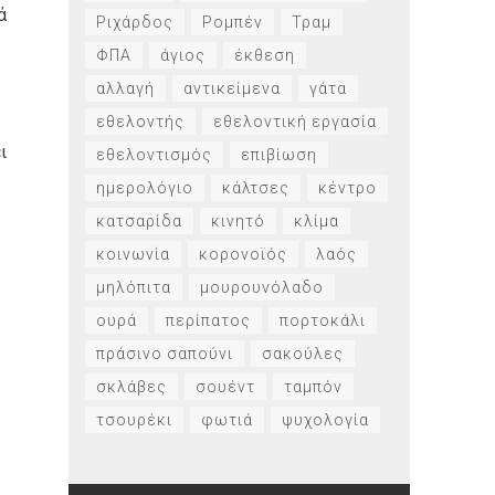
ά
Ριχάρδος
Ρομπέν
Τραμ
ΦΠΑ
άγιος
έκθεση
αλλαγή
αντικείμενα
γάτα
εθελοντής
εθελοντική εργασία
ι
εθελοντισμός
επιβίωση
ημερολόγιο
κάλτσες
κέντρο
κατσαρίδα
κινητό
κλίμα
κοινωνία
κορονοϊός
λαός
μηλόπιτα
μουρουνόλαδο
ουρά
περίπατος
πορτοκάλι
πράσινο σαπούνι
σακούλες
σκλάβες
σουέντ
ταμπόν
τσουρέκι
φωτιά
ψυχολογία