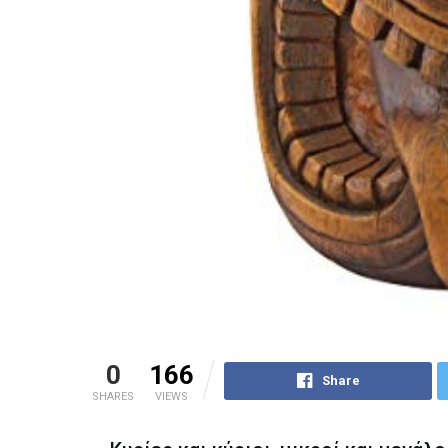
0
166
Share
SHARES
VIEWS