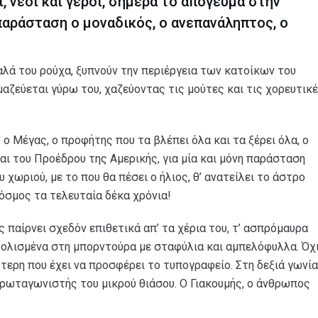
οι, νέοι και γέροι, σήμερα το απόγευμα στην
 παράσταση ο μοναδικός, ο ανεπανάληπτος, ο
αλά του ρούχα, ξυπνούν την περιέργεια των κατοίκων του
μαζεύεται γύρω του, χαζεύοντας τις μούτες και τις χορευτικ
 ο Μέγας, ο προφήτης που τα βλέπει όλα και τα ξέρει όλα, ο
ι του Προέδρου της Αμερικής, για μία και μόνη παράσταση
χωριού, με το που θα πέσει ο ήλιος, θ’ ανατείλει το άστρο
κόσμος τα τελευταία δέκα χρόνια!
 παίρνει σχεδόν επιθετικά απ’ τα χέρια του, τ’ ασπρόμαυρα
τολισμένα στη μπορντούρα με σταφύλια και αμπελόφυλλα. Όχ
τερη που έχει να προσφέρει το τυπογραφείο. Στη δεξιά γωνία
πρωταγωνιστής του μικρού θιάσου. Ο Γιακουμής, ο άνθρωπος