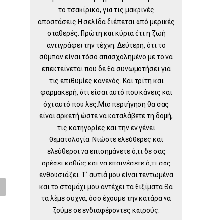
το τσακίρικο, για τις μακρινές
αποστάσεις.Η σελίδα διέπεται από μερικές
σταθερές. Πρώτη και κύρια ότι η ζωή
αντιγράφει την τέχνη. Δεύτερη, ότι το
σύμπαν είναι τόσο απασχολημένο με το να
επεκτείνεται που δε θα συνωμοτήσει για
τις επιθυμίες κανενός. Και τρίτη και
φαρμακερή, ότι είσαι αυτό που κάνεις και
όχι αυτό που λες.Μια περιήγηση θα σας
είναι αρκετή ώστε να καταλάβετε τη δομή,
τις κατηγορίες και την εν γένει
θεματολογία. Νιώστε ελεύθερες και
ελεύθεροι να επισημάνετε ό,τι δε σας
αρέσει καθώς και να επαινέσετε ό,τι σας
ενθουσιάζει. Τ΄ αυτιά μου είναι τεντωμένα
και το στομάχι μου αντέχει τα θιξίματα.Θα
τα λέμε συχνά, όσο έχουμε την κατάρα να
ζούμε σε ενδιαφέροντες καιρούς.