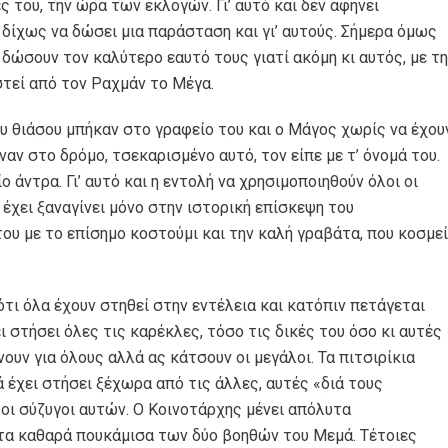
ς του, την ώρα των εκλογών. Γι’ αυτό και δεν αφήνει
 δίχως να δώσει μια παράσταση και γι’ αυτούς. Σήμερα όμως
ώσουν τον καλύτερο εαυτό τους γιατί ακόμη κι αυτός, με τ
στεί από τον Ραχμάν το Μέγα.
ου θιάσου μπήκαν στο γραφείο του και ο Μάγος χωρίς να έχου
ναν στο δρόμο, τσεκαρισμένο αυτό, τον είπε με τ’ όνομά του.
ίο άντρα. Γι’ αυτό και η εντολή να χρησιμοποιηθούν όλοι οι
έχει ξαναγίνει μόνο στην ιστορική επίσκεψη του
ου με το επίσημο κοστούμι και την καλή γραβάτα, που κοσμεί
 ότι όλα έχουν στηθεί στην εντέλεια και κατόπιν πετάγεται
 στήσει όλες τις καρέκλες, τόσο τις δικές του όσο κι αυτές
ουν για όλους αλλά ας κάτσουν οι μεγάλοι. Τα πιτσιρίκια
έχει στήσει ξέχωρα από τις άλλες, αυτές «διά τους
οι σύζυγοι αυτών. Ο Κοινοτάρχης μένει απόλυτα
τα καθαρά πουκάμισα των δύο βοηθών του Μεμά. Τέτοιες