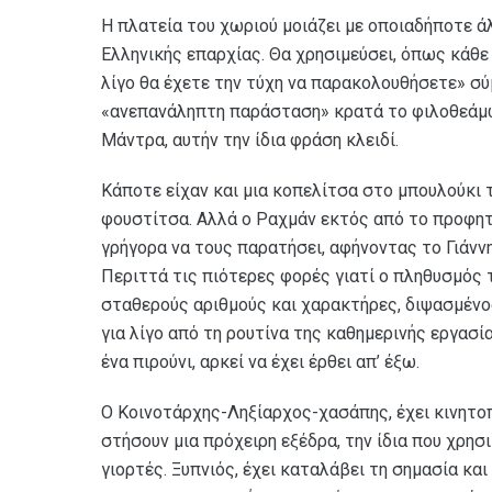
Η πλατεία του χωριού μοιάζει με οποιαδήποτε ά
Ελληνικής επαρχίας. Θα χρησιμεύσει, όπως κάθε
λίγο θα έχετε την τύχη να παρακολουθήσετε» σύ
«ανεπανάληπτη παράσταση» κρατά το φιλοθεάμω
Μάντρα, αυτήν την ίδια φράση κλειδί.
Κάποτε είχαν και μια κοπελίτσα στο μπουλούκι 
φουστίτσα. Αλλά ο Ραχμάν εκτός από το προφητι
γρήγορα να τους παρατήσει, αφήνοντας το Γιάνν
Περιττά τις πιότερες φορές γιατί ο πληθυσμός
σταθερούς αριθμούς και χαρακτήρες, διψασμένο
για λίγο από τη ρουτίνα της καθημερινής εργασί
ένα πιρούνι, αρκεί να έχει έρθει απ’ έξω.
Ο Κοινοτάρχης-Ληξίαρχος-χασάπης, έχει κινητο
στήσουν μια πρόχειρη εξέδρα, την ίδια που χρησ
γιορτές. Ξυπνιός, έχει καταλάβει τη σημασία κα