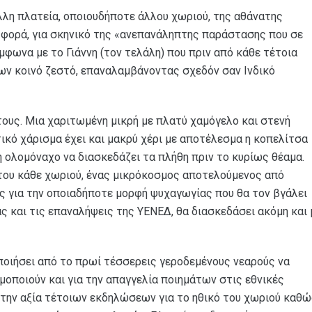
λλη πλατεία, οποιουδήποτε άλλου χωριού, της αθάνατης
 φορά, για σκηνικό της «ανεπανάληπτης παράστασης που σε
μφωνα με το Γιάννη (τον τελάλη) που πριν από κάθε τέτοια
ν κοινό ζεστό, επαναλαμβάνοντας σχεδόν σαν Ινδικό
τους. Μια χαριτωμένη μικρή με πλατύ χαμόγελο και στενή
κό χάρισμα έχει και μακρύ χέρι με αποτέλεσμα η κοπελίτσα
η ολομόναχο να διασκεδάζει τα πλήθη πριν το κυρίως θέαμα.
 του κάθε χωριού, ένας μικρόκοσμος αποτελούμενος από
ς για την οποιαδήποτε μορφή ψυχαγωγίας που θα τον βγάλει
ας και τις επαναλήψεις της ΥΕΝΕΔ, θα διασκεδάσει ακόμη και 
ποιήσει από το πρωί τέσσερεις γεροδεμένους νεαρούς να
ιμοποιούν και για την απαγγελία ποιημάτων στις εθνικές
ι την αξία τέτοιων εκδηλώσεων για το ηθικό του χωριού καθ