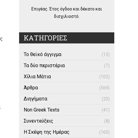
Επιγέας. Έτος όγδοο και δέκατο και
δισχιλιοστό.
ΚΑΤΗΓΟΡΙΕΣ
ές
Το θεϊκό άγγιγμα
(13)
Τα δύο περιστέρια
(7)
Χίλια Μάτια
(102)
Άρθρα
(569)
Διηγήματα
(20)
ι
Non Greek Texts
(41)
Συνεντεύξεις
(8)
Η Σκέψη της Ημέρας
(160)