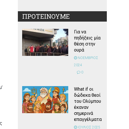
ΠΡΟΤΕΙΝΟΥΜΕ
Για να
πηδήξεις μία
θέση στην
ουρά
ΝΟΕΜΒΡΙΟΣ
2024
0
μ’
What if οι
δώδεκα θεοί
του Ολύμπου
έκαναν
σημερινά
επαγγέλματα
ώς
ΙΟΥΛΙΟΣ 2025