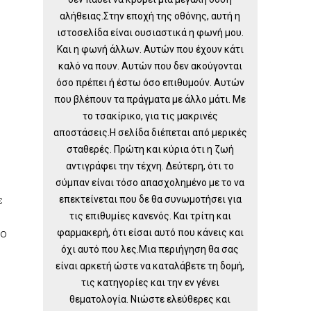
αλήθειας.Στην εποχή της οθόνης, αυτή η
ιστοσελίδα είναι ουσιαστικά η φωνή μου.
Και η φωνή άλλων. Αυτών που έχουν κάτι
καλό να πουν. Αυτών που δεν ακούγονται
όσο πρέπει ή έστω όσο επιθυμούν. Αυτών
που βλέπουν τα πράγματα με άλλο μάτι. Με
το τσακίρικο, για τις μακρινές
αποστάσεις.Η σελίδα διέπεται από μερικές
σταθερές. Πρώτη και κύρια ότι η ζωή
αντιγράφει την τέχνη. Δεύτερη, ότι το
σύμπαν είναι τόσο απασχολημένο με το να
επεκτείνεται που δε θα συνωμοτήσει για
ε
τις επιθυμίες κανενός. Και τρίτη και
φαρμακερή, ότι είσαι αυτό που κάνεις και
δο
όχι αυτό που λες.Μια περιήγηση θα σας
είναι αρκετή ώστε να καταλάβετε τη δομή,
τις κατηγορίες και την εν γένει
θεματολογία. Νιώστε ελεύθερες και