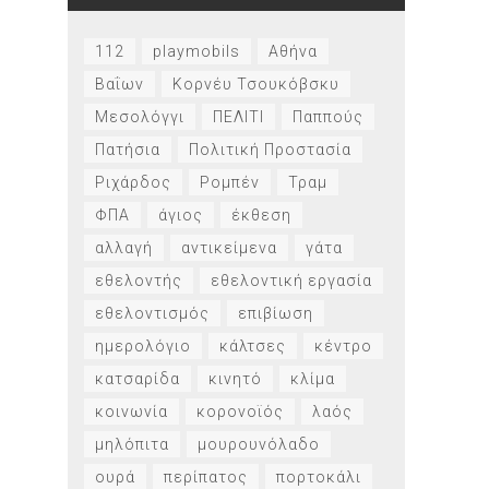
112
playmobils
Αθήνα
Βαΐων
Κορνέυ Τσουκόβσκυ
Μεσολόγγι
ΠΕΛΙΤΙ
Παππούς
Πατήσια
Πολιτική Προστασία
Ριχάρδος
Ρομπέν
Τραμ
ΦΠΑ
άγιος
έκθεση
αλλαγή
αντικείμενα
γάτα
εθελοντής
εθελοντική εργασία
εθελοντισμός
επιβίωση
ημερολόγιο
κάλτσες
κέντρο
κατσαρίδα
κινητό
κλίμα
κοινωνία
κορονοϊός
λαός
μηλόπιτα
μουρουνόλαδο
ουρά
περίπατος
πορτοκάλι