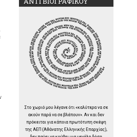
ΑΝΤΙ ΒΙΟΓΡΑΦΙΚΟΥ
ι
ε
ν
Στο χωριό μου λέγανε ότι «καλύτερα να σε
ακούν παρά να σε βλέπουν». Αν και δεν
πρόκειται για κάποια πρωτότυπη σκέψη
της ΑΕΠ (Αθάνατης Ελληνικής Επαρχίας),
δεν παύει να κρύβει μια μεγάλη δόση