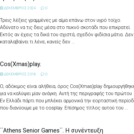
ΔΕΚΕΜΒΡΙΟΣ 2024
0
Τρεις λέξεις γραμμένες με αίμα επάνω στον υγρό τοίχο.
Αδύνατο να τις δεις μέσα στο πυκνό σκοτάδι που επικρατεί.
Εκτός αν έχεις τα δικά του σχιστά, σχεδόν φιδίσια μάτια. Δεν
καταλαβαίνει τι λένε, κανείς δεν ...
Cos(Xmas)play.
ΔΕΚΕΜΒΡΙΟΣ 2018
0
Ο, αδόκιμος είναι αλήθεια, όρος Cos(Xmas)play δημιουργήθηκ
για να καλύψει μίαν ανάγκη. Αυτή της περιγραφής του πρώτου
Εν Ελλάδι πάρτι που μπλέκει αρμονικά την εορταστική περίο
που διανύουμε με το cosplay. Επίσημος τίτλος αυτού του ...
΄΄Athens Senior Games΄΄. Η συνέντευξη