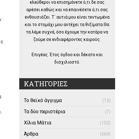
ελεύθεροι να επισημάνετε ό,τι δε σας
αρέσει καθώς και να επαινέσετε ό,τι σας
ενθουσιάζει. Τ΄ αυτιά μου είναι τεντωμένα
ν
και το στομάχι μου αντέχει τα θιξίματα.Θα
τα λέμε συχνά, όσο έχουμε την κατάρα να
ζούμε σε ενδιαφέροντες καιρούς.
τε
Επιγέας. Έτος όγδοο και δέκατο και
δισχιλιοστό.
ΚΑΤΗΓΟΡΙΕΣ
α
Το θεϊκό άγγιγμα
(13)
Τα δύο περιστέρια
,
(7)
Χίλια Μάτια
(102)
Άρθρα
(569)