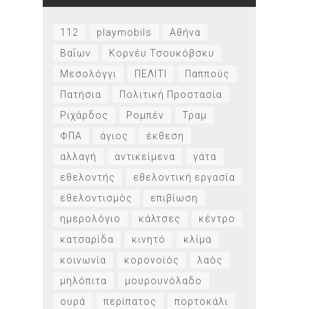
112
playmobils
Αθήνα
Βαΐων
Κορνέυ Τσουκόβσκυ
Μεσολόγγι
ΠΕΛΙΤΙ
Παππούς
Πατήσια
Πολιτική Προστασία
Ριχάρδος
Ρομπέν
Τραμ
ΦΠΑ
άγιος
έκθεση
αλλαγή
αντικείμενα
γάτα
εθελοντής
εθελοντική εργασία
εθελοντισμός
επιβίωση
ημερολόγιο
κάλτσες
κέντρο
κατσαρίδα
κινητό
κλίμα
κοινωνία
κορονοϊός
λαός
μηλόπιτα
μουρουνόλαδο
ουρά
περίπατος
πορτοκάλι