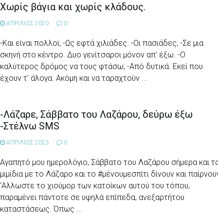
Χωρίς βάγια και χωρίς κλάδους.
ΑΠΡΙΛΙΟΣ 2020
0
-Και είναι πολλοί; -Ως εφτά χιλιάδες. -Οι πασιάδες; -Σε μια
σκηνή στο κέντρο. Δυο γενίτσαροι μόνον απ’ έξω. -Ο
καλύτερος δρόμος να τους φτάσω; -Από δυτικά. Εκεί που
έχουν τ’ άλογα. Ακόμη και να ταραχτούν ...
-Λάζαρε, Σάββατο του Λαζάρου, δεύρω έξω
-Στέλνω SMS
ΑΠΡΙΛΙΟΣ 2023
0
Αγαπητό μου ημερολόγιο, Σάββατο του Λαζάρου σήμερα και τ
μιμίδια με το Λάζαρο και το #μένουμεσπίτι δίνουν και παίρνου
'Αλλωστε το χιούμορ των κατοίκων αυτού του τόπου,
παραμένει πάντοτε σε υψηλά επίπεδα, ανεξαρτήτου
καταστάσεως. Όπως ...