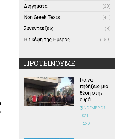
Διηγήματα
(20)
Non Greek Texts
(41)
Συνεντεύξεις
(8)
Η Σκέψη της Ημέρας
(159)
ΠΡΟΤΕΙΝΟΥΜΕ
Για να
πηδήξεις μία
θέση στην
ουρά
α
ΝΟΕΜΒΡΙΟΣ
ν.
2024
0