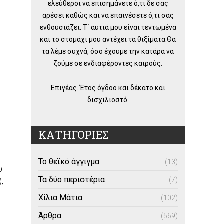
ελεύθεροι να επισημάνετε ό,τι δε σας
αρέσει καθώς και να επαινέσετε ό,τι σας
ενθουσιάζει. Τ΄ αυτιά μου είναι τεντωμένα
και το στομάχι μου αντέχει τα θιξίματα.Θα
τα λέμε συχνά, όσο έχουμε την κατάρα να
ζούμε σε ενδιαφέροντες καιρούς.
Επιγέας. Έτος όγδοο και δέκατο και
δισχιλιοστό.
ΚΑΤΗΓΟΡΙΕΣ
Το θεϊκό άγγιγμα
(13)
υ
Τα δύο περιστέρια
(7)
,
Χίλια Μάτια
(102)
Άρθρα
(569)