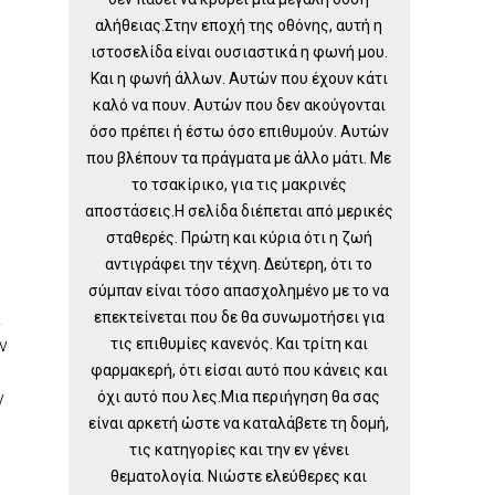
αλήθειας.Στην εποχή της οθόνης, αυτή η
ιστοσελίδα είναι ουσιαστικά η φωνή μου.
Και η φωνή άλλων. Αυτών που έχουν κάτι
καλό να πουν. Αυτών που δεν ακούγονται
όσο πρέπει ή έστω όσο επιθυμούν. Αυτών
που βλέπουν τα πράγματα με άλλο μάτι. Με
το τσακίρικο, για τις μακρινές
αποστάσεις.Η σελίδα διέπεται από μερικές
σταθερές. Πρώτη και κύρια ότι η ζωή
αντιγράφει την τέχνη. Δεύτερη, ότι το
σύμπαν είναι τόσο απασχολημένο με το να
επεκτείνεται που δε θα συνωμοτήσει για
α
τις επιθυμίες κανενός. Και τρίτη και
ν
φαρμακερή, ότι είσαι αυτό που κάνεις και
όχι αυτό που λες.Μια περιήγηση θα σας
ν
είναι αρκετή ώστε να καταλάβετε τη δομή,
τις κατηγορίες και την εν γένει
θεματολογία. Νιώστε ελεύθερες και