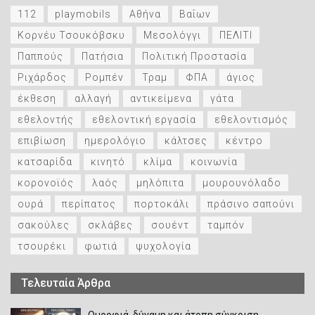
112
playmobils
Αθήνα
Βαΐων
Κορνέυ Τσουκόβσκυ
Μεσολόγγι
ΠΕΛΙΤΙ
Παππούς
Πατήσια
Πολιτική Προστασία
Ριχάρδος
Ρομπέν
Τραμ
ΦΠΑ
άγιος
έκθεση
αλλαγή
αντικείμενα
γάτα
εθελοντής
εθελοντική εργασία
εθελοντισμός
επιβίωση
ημερολόγιο
κάλτσες
κέντρο
κατσαρίδα
κινητό
κλίμα
κοινωνία
κορονοϊός
λαός
μηλόπιτα
μουρουνόλαδο
ουρά
περίπατος
πορτοκάλι
πράσινο σαπούνι
σακούλες
σκλάβες
σουέντ
ταμπόν
τσουρέκι
φωτιά
ψυχολογία
Τελευταία Άρθρα
Ομορφιά, δύναμη και άτοπη σύγκριση.