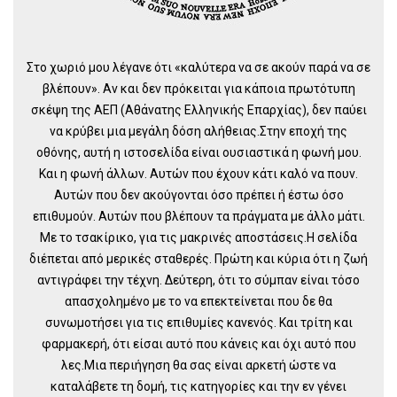
Στο χωριό μου λέγανε ότι «καλύτερα να σε ακούν παρά να σε
βλέπουν». Αν και δεν πρόκειται για κάποια πρωτότυπη
σκέψη της ΑΕΠ (Αθάνατης Ελληνικής Επαρχίας), δεν παύει
να κρύβει μια μεγάλη δόση αλήθειας.Στην εποχή της
οθόνης, αυτή η ιστοσελίδα είναι ουσιαστικά η φωνή μου.
Και η φωνή άλλων. Αυτών που έχουν κάτι καλό να πουν.
Αυτών που δεν ακούγονται όσο πρέπει ή έστω όσο
επιθυμούν. Αυτών που βλέπουν τα πράγματα με άλλο μάτι.
Με το τσακίρικο, για τις μακρινές αποστάσεις.Η σελίδα
διέπεται από μερικές σταθερές. Πρώτη και κύρια ότι η ζωή
αντιγράφει την τέχνη. Δεύτερη, ότι το σύμπαν είναι τόσο
απασχολημένο με το να επεκτείνεται που δε θα
συνωμοτήσει για τις επιθυμίες κανενός. Και τρίτη και
φαρμακερή, ότι είσαι αυτό που κάνεις και όχι αυτό που
λες.Μια περιήγηση θα σας είναι αρκετή ώστε να
καταλάβετε τη δομή, τις κατηγορίες και την εν γένει