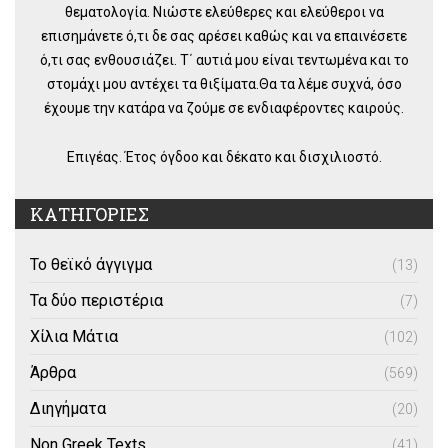
θεματολογία. Νιώστε ελεύθερες και ελεύθεροι να
επισημάνετε ό,τι δε σας αρέσει καθώς και να επαινέσετε
ό,τι σας ενθουσιάζει. Τ΄ αυτιά μου είναι τεντωμένα και το
στομάχι μου αντέχει τα θιξίματα.Θα τα λέμε συχνά, όσο
έχουμε την κατάρα να ζούμε σε ενδιαφέροντες καιρούς.
Επιγέας. Έτος όγδοο και δέκατο και δισχιλιοστό.
ΚΑΤΗΓΟΡΙΕΣ
Το θεϊκό άγγιγμα
(13)
Τα δύο περιστέρια
(7)
Χίλια Μάτια
(102)
Άρθρα
(569)
Διηγήματα
(20)
Non Greek Texts
(41)