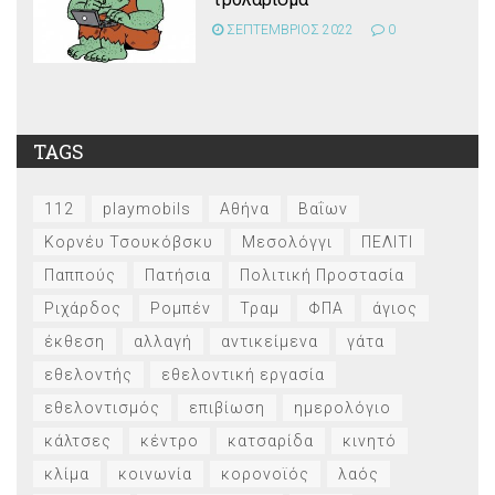
ΣΕΠΤΕΜΒΡΙΟΣ 2022
0
TAGS
112
playmobils
Αθήνα
Βαΐων
Κορνέυ Τσουκόβσκυ
Μεσολόγγι
ΠΕΛΙΤΙ
Παππούς
Πατήσια
Πολιτική Προστασία
Ριχάρδος
Ρομπέν
Τραμ
ΦΠΑ
άγιος
έκθεση
αλλαγή
αντικείμενα
γάτα
εθελοντής
εθελοντική εργασία
εθελοντισμός
επιβίωση
ημερολόγιο
κάλτσες
κέντρο
κατσαρίδα
κινητό
κλίμα
κοινωνία
κορονοϊός
λαός