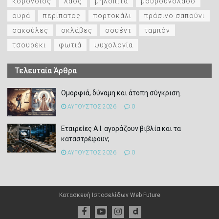
κορονοϊός
λαός
μηλόπιτα
μουρουνόλαδο
ουρά
περίπατος
πορτοκάλι
πράσινο σαπούνι
σακούλες
σκλάβες
σουέντ
ταμπόν
τσουρέκι
φωτιά
ψυχολογία
Τελευταία Άρθρα
Ομορφιά, δύναμη και άτοπη σύγκριση.
ΑΥΓΟΥΣΤΟΣ 2026
0
Εταιρείες Α.Ι. αγοράζουν βιβλία και τα
καταστρέφουν;
ΑΥΓΟΥΣΤΟΣ 2026
0
Κατασκευή Ιστοσελίδων
Web Future