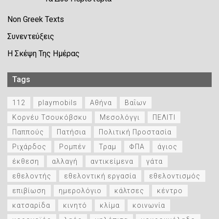
Non Greek Texts
Συνεντεύξεις
Η Σκέψη Της Ημέρας
Tags
112
playmobils
Αθήνα
Βαΐων
Κορνέυ Τσουκόβσκυ
Μεσολόγγι
ΠΕΛΙΤΙ
Παππούς
Πατήσια
Πολιτική Προστασία
Ριχάρδος
Ρομπέν
Τραμ
ΦΠΑ
άγιος
έκθεση
αλλαγή
αντικείμενα
γάτα
εθελοντής
εθελοντική εργασία
εθελοντισμός
επιβίωση
ημερολόγιο
κάλτσες
κέντρο
κατσαρίδα
κινητό
κλίμα
κοινωνία