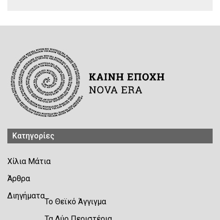
Kατηγορίες
Χίλια Μάτια
Άρθρα
Διηγήματα
Το Θεϊκό Άγγιγμα
Τα Δύο Περιστέρια