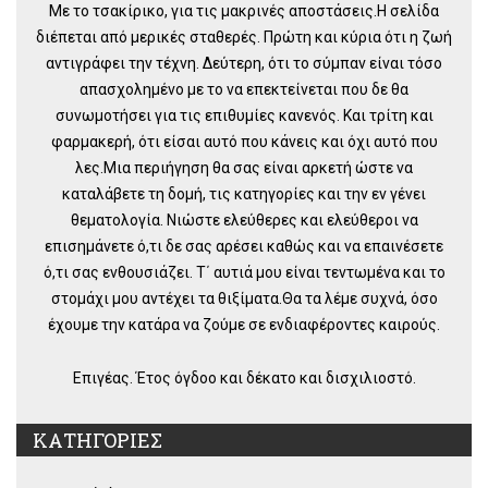
Με το τσακίρικο, για τις μακρινές αποστάσεις.Η σελίδα
διέπεται από μερικές σταθερές. Πρώτη και κύρια ότι η ζωή
αντιγράφει την τέχνη. Δεύτερη, ότι το σύμπαν είναι τόσο
απασχολημένο με το να επεκτείνεται που δε θα
συνωμοτήσει για τις επιθυμίες κανενός. Και τρίτη και
φαρμακερή, ότι είσαι αυτό που κάνεις και όχι αυτό που
λες.Μια περιήγηση θα σας είναι αρκετή ώστε να
καταλάβετε τη δομή, τις κατηγορίες και την εν γένει
θεματολογία. Νιώστε ελεύθερες και ελεύθεροι να
επισημάνετε ό,τι δε σας αρέσει καθώς και να επαινέσετε
ό,τι σας ενθουσιάζει. Τ΄ αυτιά μου είναι τεντωμένα και το
στομάχι μου αντέχει τα θιξίματα.Θα τα λέμε συχνά, όσο
έχουμε την κατάρα να ζούμε σε ενδιαφέροντες καιρούς.
Επιγέας. Έτος όγδοο και δέκατο και δισχιλιοστό.
ΚΑΤΗΓΟΡΙΕΣ