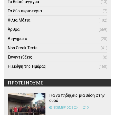
Το θεϊκό άγγιγμα
(13)
Τα δύο περιστέρια
(7)
Χίλια Μάτια
(102)
Άρθρα
(569)
Διηγήματα
(20)
Non Greek Texts
(41)
Συνεντεύξεις
(8)
Η Σκέψη της Ημέρας
(160)
ΠΡΟΤΕΙΝΟΥΜΕ
Για να πηδήξεις μία θέση στην
ουρά
ΝΟΕΜΒΡΙΟΣ 2024
0