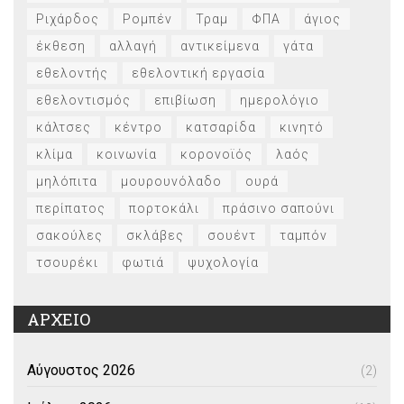
Ριχάρδος
Ρομπέν
Τραμ
ΦΠΑ
άγιος
έκθεση
αλλαγή
αντικείμενα
γάτα
εθελοντής
εθελοντική εργασία
εθελοντισμός
επιβίωση
ημερολόγιο
κάλτσες
κέντρο
κατσαρίδα
κινητό
κλίμα
κοινωνία
κορονοϊός
λαός
μηλόπιτα
μουρουνόλαδο
ουρά
περίπατος
πορτοκάλι
πράσινο σαπούνι
σακούλες
σκλάβες
σουέντ
ταμπόν
τσουρέκι
φωτιά
ψυχολογία
ΑΡΧΕΙΟ
Αύγουστος 2026
(2)