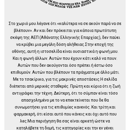
Στο χωριό μου λέγανε ότι «καλύτερα να σε ακούν παρά να σε
βλέπουν». Αν και δεν πρόκειται για κάποια πρωτότυπη
σκέψη της ΑΕΠ (Αθάνατης Ελληνικής Επαρχίας), δεν παύει
να κρύβει μια μεγάλη δόση αλήθειας.Στην εποχή της
οθόνης, αυτή η ιστοσελίδα είναι ουσιαστικά η φωνή μου.
Και η φωνή άλλων. Αυτών που έχουν κάτι καλό να πουν.
Αυτών που δεν ακούγονται όσο πρέπει ή έστω όσο
επιθυμούν. Αυτών που βλέπουν τα πράγματα με άλλο μάτι.
Με το τσακίρικο, για τις μακρινές αποστάσεις.Η σελίδα
διέπεται από μερικές σταθερές. Πρώτη και κύρια ότι η ζωή
αντιγράφει την τέχνη. Δεύτερη, ότι το σύμπαν είναι τόσο
απασχολημένο με το να επεκτείνεται που δε θα
συνωμοτήσει για τις επιθυμίες κανενός. Και τρίτη και
φαρμακερή, ότι είσαι αυτό που κάνεις και όχι αυτό που
λες.Μια περιήγηση θα σας είναι αρκετή ώστε να
καταλάβετε τη δομή, τις κατηγορίες και την εν γένει