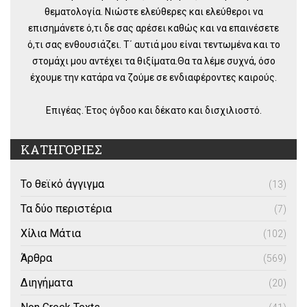
θεματολογία. Νιώστε ελεύθερες και ελεύθεροι να
επισημάνετε ό,τι δε σας αρέσει καθώς και να επαινέσετε
ό,τι σας ενθουσιάζει. Τ΄ αυτιά μου είναι τεντωμένα και το
στομάχι μου αντέχει τα θιξίματα.Θα τα λέμε συχνά, όσο
έχουμε την κατάρα να ζούμε σε ενδιαφέροντες καιρούς.
Επιγέας. Έτος όγδοο και δέκατο και δισχιλιοστό.
ΚΑΤΗΓΟΡΙΕΣ
Το θεϊκό άγγιγμα
(13)
Τα δύο περιστέρια
(7)
Χίλια Μάτια
(102)
Άρθρα
(569)
Διηγήματα
(20)