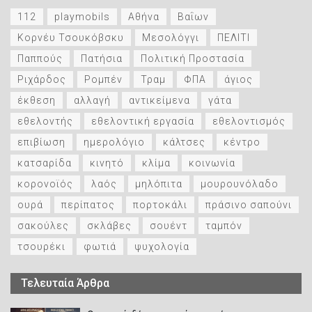
112
playmobils
Αθήνα
Βαΐων
Κορνέυ Τσουκόβσκυ
Μεσολόγγι
ΠΕΛΙΤΙ
Παππούς
Πατήσια
Πολιτική Προστασία
Ριχάρδος
Ρομπέν
Τραμ
ΦΠΑ
άγιος
έκθεση
αλλαγή
αντικείμενα
γάτα
εθελοντής
εθελοντική εργασία
εθελοντισμός
επιβίωση
ημερολόγιο
κάλτσες
κέντρο
κατσαρίδα
κινητό
κλίμα
κοινωνία
κορονοϊός
λαός
μηλόπιτα
μουρουνόλαδο
ουρά
περίπατος
πορτοκάλι
πράσινο σαπούνι
σακούλες
σκλάβες
σουέντ
ταμπόν
τσουρέκι
φωτιά
ψυχολογία
Τελευταία Άρθρα