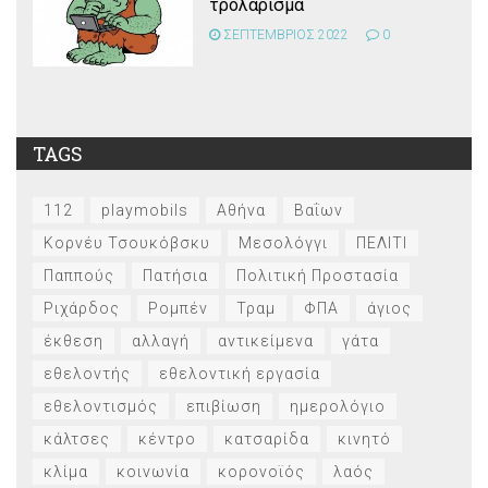
τρολάρισμα
ΣΕΠΤΕΜΒΡΙΟΣ 2022
0
TAGS
112
playmobils
Αθήνα
Βαΐων
Κορνέυ Τσουκόβσκυ
Μεσολόγγι
ΠΕΛΙΤΙ
Παππούς
Πατήσια
Πολιτική Προστασία
Ριχάρδος
Ρομπέν
Τραμ
ΦΠΑ
άγιος
έκθεση
αλλαγή
αντικείμενα
γάτα
εθελοντής
εθελοντική εργασία
εθελοντισμός
επιβίωση
ημερολόγιο
κάλτσες
κέντρο
κατσαρίδα
κινητό
κλίμα
κοινωνία
κορονοϊός
λαός