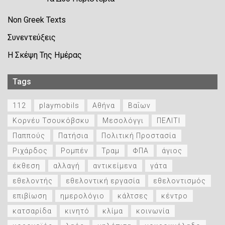
Non Greek Texts
Συνεντεύξεις
Η Σκέψη Της Ημέρας
Tags
112
playmobils
Αθήνα
Βαΐων
Κορνέυ Τσουκόβσκυ
Μεσολόγγι
ΠΕΛΙΤΙ
Παππούς
Πατήσια
Πολιτική Προστασία
Ριχάρδος
Ρομπέν
Τραμ
ΦΠΑ
άγιος
έκθεση
αλλαγή
αντικείμενα
γάτα
εθελοντής
εθελοντική εργασία
εθελοντισμός
επιβίωση
ημερολόγιο
κάλτσες
κέντρο
κατσαρίδα
κινητό
κλίμα
κοινωνία