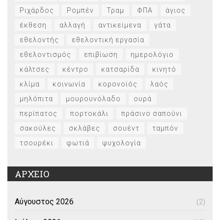
Ριχάρδος
Ρομπέν
Τραμ
ΦΠΑ
άγιος
έκθεση
αλλαγή
αντικείμενα
γάτα
εθελοντής
εθελοντική εργασία
εθελοντισμός
επιβίωση
ημερολόγιο
κάλτσες
κέντρο
κατσαρίδα
κινητό
κλίμα
κοινωνία
κορονοϊός
λαός
μηλόπιτα
μουρουνόλαδο
ουρά
περίπατος
πορτοκάλι
πράσινο σαπούνι
σακούλες
σκλάβες
σουέντ
ταμπόν
τσουρέκι
φωτιά
ψυχολογία
ΑΡΧΕΙΟ
Αύγουστος 2026
(2)