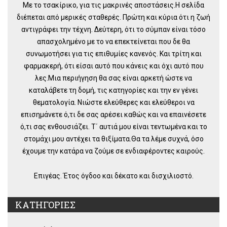
Με το τσακίρικο, για τις μακρινές αποστάσεις.Η σελίδα
διέπεται από μερικές σταθερές. Πρώτη και κύρια ότι η ζωή
αντιγράφει την τέχνη. Δεύτερη, ότι το σύμπαν είναι τόσο
απασχολημένο με το να επεκτείνεται που δε θα
συνωμοτήσει για τις επιθυμίες κανενός. Και τρίτη και
φαρμακερή, ότι είσαι αυτό που κάνεις και όχι αυτό που
λες.Μια περιήγηση θα σας είναι αρκετή ώστε να
καταλάβετε τη δομή, τις κατηγορίες και την εν γένει
θεματολογία. Νιώστε ελεύθερες και ελεύθεροι να
επισημάνετε ό,τι δε σας αρέσει καθώς και να επαινέσετε
ό,τι σας ενθουσιάζει. Τ΄ αυτιά μου είναι τεντωμένα και το
στομάχι μου αντέχει τα θιξίματα.Θα τα λέμε συχνά, όσο
έχουμε την κατάρα να ζούμε σε ενδιαφέροντες καιρούς.
Επιγέας. Έτος όγδοο και δέκατο και δισχιλιοστό.
ΚΑΤΗΓΟΡΙΕΣ