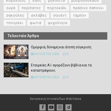
κορονοϊός
λαός
μηλόπιτα
μουρουνόλαδο
ουρά
περίπατος
πορτοκάλι
πράσινο σαπούνι
σακούλες
σκλάβες
σουέντ
ταμπόν
τσουρέκι
φωτιά
ψυχολογία
Τελευταία Άρθρα
Ομορφιά, δύναμη και άτοπη σύγκριση.
ΑΥΓΟΥΣΤΟΣ 2026
0
Εταιρείες Α.Ι. αγοράζουν βιβλία και τα
καταστρέφουν;
ΑΥΓΟΥΣΤΟΣ 2026
0
Κατασκευή Ιστοσελίδων
Web Future