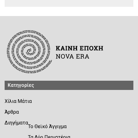
Kατηγορίες
Χίλια Μάτια
Άρθρα
Διηγήματα
Το Θεϊκό Άγγιγμα
Τα Δύο Περιστέρια