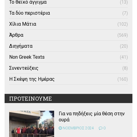
Το θεϊκό άγγιγμα
(13)
Τα δύο περιστέρια
(7)
Χίλια Μάτια
(102)
Άρθρα
(569)
Διηγήματα
(20)
Non Greek Texts
(41)
Συνεντεύξεις
(8)
Η Σκέψη της Ημέρας
(160)
ΠΡΟΤΕΙΝΟΥΜΕ
Για να πηδήξεις μία θέση στην
ουρά
ΝΟΕΜΒΡΙΟΣ 2024
0