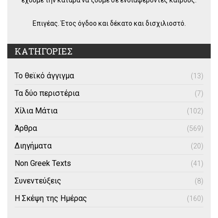
Επιγέας. Έτος όγδοο και δέκατο και δισχιλιοστό.
ΚΑΤΗΓΟΡΙΕΣ
Το θεϊκό άγγιγμα
(13)
Τα δύο περιστέρια
(7)
Χίλια Μάτια
(102)
Άρθρα
(569)
Διηγήματα
(20)
Non Greek Texts
(41)
Συνεντεύξεις
(8)
Η Σκέψη της Ημέρας
(160)