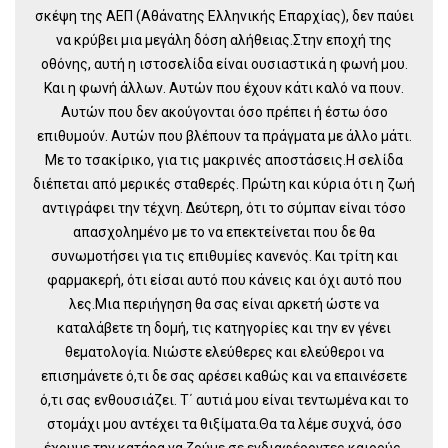
σκέψη της ΑΕΠ (Αθάνατης Ελληνικής Επαρχίας), δεν παύει
να κρύβει μια μεγάλη δόση αλήθειας.Στην εποχή της
οθόνης, αυτή η ιστοσελίδα είναι ουσιαστικά η φωνή μου.
Και η φωνή άλλων. Αυτών που έχουν κάτι καλό να πουν.
Αυτών που δεν ακούγονται όσο πρέπει ή έστω όσο
επιθυμούν. Αυτών που βλέπουν τα πράγματα με άλλο μάτι.
Με το τσακίρικο, για τις μακρινές αποστάσεις.Η σελίδα
διέπεται από μερικές σταθερές. Πρώτη και κύρια ότι η ζωή
αντιγράφει την τέχνη. Δεύτερη, ότι το σύμπαν είναι τόσο
απασχολημένο με το να επεκτείνεται που δε θα
συνωμοτήσει για τις επιθυμίες κανενός. Και τρίτη και
φαρμακερή, ότι είσαι αυτό που κάνεις και όχι αυτό που
λες.Μια περιήγηση θα σας είναι αρκετή ώστε να
καταλάβετε τη δομή, τις κατηγορίες και την εν γένει
θεματολογία. Νιώστε ελεύθερες και ελεύθεροι να
επισημάνετε ό,τι δε σας αρέσει καθώς και να επαινέσετε
ό,τι σας ενθουσιάζει. Τ΄ αυτιά μου είναι τεντωμένα και το
στομάχι μου αντέχει τα θιξίματα.Θα τα λέμε συχνά, όσο
έχουμε την κατάρα να ζούμε σε ενδιαφέροντες καιρούς.