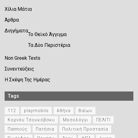
Χίλια Μάτια
Άρθρα
Διηγήματα
Το Θεϊκό Άγγιγμα
Τα Δύο Περιστέρια
Non Greek Texts
Συνεντεύξεις
Η Σκέψη Της Ημέρας
Tags
112
playmobils
Αθήνα
Βαΐων
Κορνέυ Τσουκόβσκυ
Μεσολόγγι
ΠΕΛΙΤΙ
Παππούς
Πατήσια
Πολιτική Προστασία