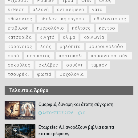
Ριχάρδος
Ρομπέν
Τραμ
ΦΠΑ
άγιος
έκθεση
αλλαγή
αντικείμενα
γάτα
εθελοντής
εθελοντική εργασία
εθελοντισμός
επιβίωση
ημερολόγιο
κάλτσες
κέντρο
κατσαρίδα
κινητό
κλίμα
κοινωνία
κορονοϊός
λαός
μηλόπιτα
μουρουνόλαδο
ουρά
περίπατος
πορτοκάλι
πράσινο σαπούνι
σακούλες
σκλάβες
σουέντ
ταμπόν
τσουρέκι
φωτιά
ψυχολογία
Τελευταία Άρθρα
Ομορφιά, δύναμη και άτοπη σύγκριση.
ΑΥΓΟΥΣΤΟΣ 2026
0
Εταιρείες Α.Ι. αγοράζουν βιβλία και τα
καταστρέφουν;