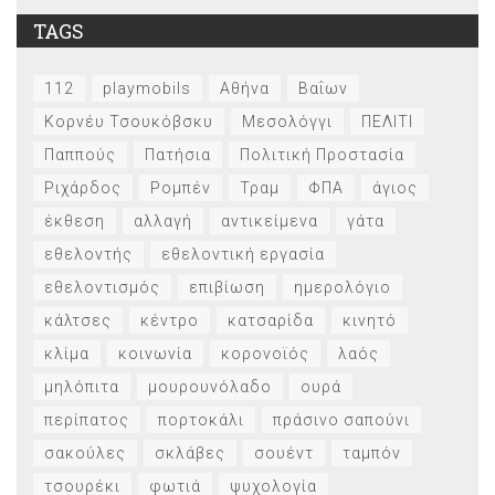
TAGS
112
playmobils
Αθήνα
Βαΐων
Κορνέυ Τσουκόβσκυ
Μεσολόγγι
ΠΕΛΙΤΙ
Παππούς
Πατήσια
Πολιτική Προστασία
Ριχάρδος
Ρομπέν
Τραμ
ΦΠΑ
άγιος
έκθεση
αλλαγή
αντικείμενα
γάτα
εθελοντής
εθελοντική εργασία
εθελοντισμός
επιβίωση
ημερολόγιο
κάλτσες
κέντρο
κατσαρίδα
κινητό
κλίμα
κοινωνία
κορονοϊός
λαός
μηλόπιτα
μουρουνόλαδο
ουρά
περίπατος
πορτοκάλι
πράσινο σαπούνι
σακούλες
σκλάβες
σουέντ
ταμπόν
τσουρέκι
φωτιά
ψυχολογία