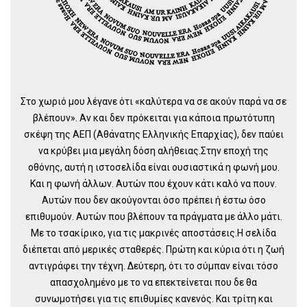
Στο χωριό μου λέγανε ότι «καλύτερα να σε ακούν παρά να σε
βλέπουν». Αν και δεν πρόκειται για κάποια πρωτότυπη
σκέψη της ΑΕΠ (Αθάνατης Ελληνικής Επαρχίας), δεν παύει
να κρύβει μια μεγάλη δόση αλήθειας.Στην εποχή της
οθόνης, αυτή η ιστοσελίδα είναι ουσιαστικά η φωνή μου.
Και η φωνή άλλων. Αυτών που έχουν κάτι καλό να πουν.
Αυτών που δεν ακούγονται όσο πρέπει ή έστω όσο
επιθυμούν. Αυτών που βλέπουν τα πράγματα με άλλο μάτι.
Με το τσακίρικο, για τις μακρινές αποστάσεις.Η σελίδα
διέπεται από μερικές σταθερές. Πρώτη και κύρια ότι η ζωή
αντιγράφει την τέχνη. Δεύτερη, ότι το σύμπαν είναι τόσο
απασχολημένο με το να επεκτείνεται που δε θα
συνωμοτήσει για τις επιθυμίες κανενός. Και τρίτη και