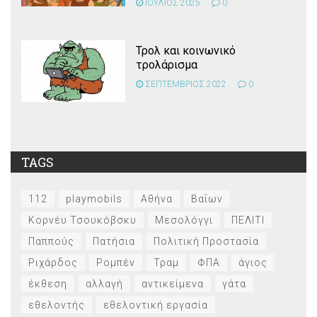
ΙΟΥΛΙΟΣ 2025
0
Τρολ και κοινωνικό
τρολάρισμα
ΣΕΠΤΕΜΒΡΙΟΣ 2022
0
TAGS
112
playmobils
Αθήνα
Βαΐων
Κορνέυ Τσουκόβσκυ
Μεσολόγγι
ΠΕΛΙΤΙ
Παππούς
Πατήσια
Πολιτική Προστασία
Ριχάρδος
Ρομπέν
Τραμ
ΦΠΑ
άγιος
έκθεση
αλλαγή
αντικείμενα
γάτα
εθελοντής
εθελοντική εργασία