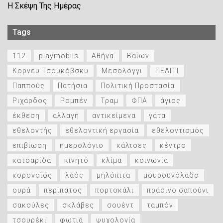
Η Σκέψη Της Ημέρας
Tags
112
playmobils
Αθήνα
Βαΐων
Κορνέυ Τσουκόβσκυ
Μεσολόγγι
ΠΕΛΙΤΙ
Παππούς
Πατήσια
Πολιτική Προστασία
Ριχάρδος
Ρομπέν
Τραμ
ΦΠΑ
άγιος
έκθεση
αλλαγή
αντικείμενα
γάτα
εθελοντής
εθελοντική εργασία
εθελοντισμός
επιβίωση
ημερολόγιο
κάλτσες
κέντρο
κατσαρίδα
κινητό
κλίμα
κοινωνία
κορονοϊός
λαός
μηλόπιτα
μουρουνόλαδο
ουρά
περίπατος
πορτοκάλι
πράσινο σαπούνι
σακούλες
σκλάβες
σουέντ
ταμπόν
τσουρέκι
φωτιά
ψυχολογία