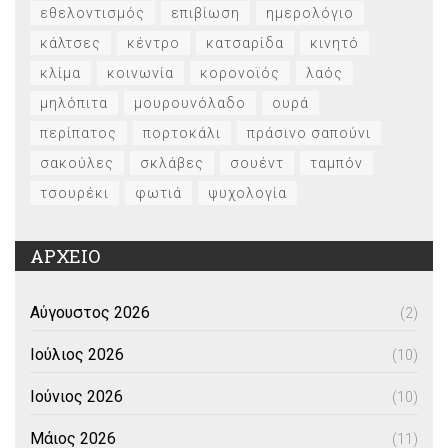
εθελοντισμός
επιβίωση
ημερολόγιο
κάλτσες
κέντρο
κατσαρίδα
κινητό
κλίμα
κοινωνία
κορονοϊός
λαός
μηλόπιτα
μουρουνόλαδο
ουρά
περίπατος
πορτοκάλι
πράσινο σαπούνι
σακούλες
σκλάβες
σουέντ
ταμπόν
τσουρέκι
φωτιά
ψυχολογία
ΑΡΧΕΙΟ
Αύγουστος 2026
(2)
Ιούλιος 2026
(10)
Ιούνιος 2026
(10)
Μάιος 2026
(11)