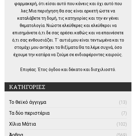
φαρμακερή, ότι είσαι αυτό που κάνεις και όχι αυτό που
λες.Μια περιήγηση θα σας είναι αρκετή ώστε να
καταλάβετε τη δομή, τις κατηγορίες και την εν γένει
θεματολογία. Νιώστε ελεύθερες και ελεύθεροι να
επισημάνετε ό,τι δε σας αρέσει καθώς και να επαινέσετε
ό,τι σας ενθουσιάζει. Τ΄ αυτιά μου είναι τεντωμένα και το
στομάχι μου αντέχει τα θιξίματα.Θα τα λέμε συχνά, όσο
έχουμε την κατάρα να ζούμε σε ενδιαφέροντες καιρούς.
Επιγέας. Έτος όγδοο και δέκατο και δισχιλιοστό.
ΚΑΤΗΓΟΡΙΕΣ
Το θεϊκό άγγιγμα
(13)
Τα δύο περιστέρια
(7)
Χίλια Μάτια
(102)
Άρθρα
(569)