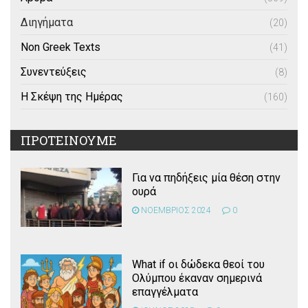
Διηγήματα
(20)
Non Greek Texts
(41)
Συνεντεύξεις
(8)
Η Σκέψη της Ημέρας
(160)
ΠΡΟΤΕΙΝΟΥΜΕ
Για να πηδήξεις μία θέση στην
ουρά
ΝΟΕΜΒΡΙΟΣ 2024
0
What if οι δώδεκα θεοί του
Ολύμπου έκαναν σημερινά
επαγγέλματα