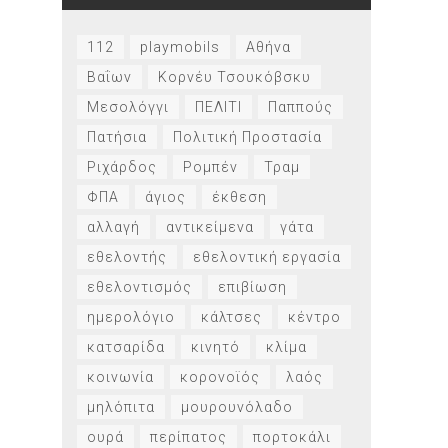
112
playmobils
Αθήνα
Βαΐων
Κορνέυ Τσουκόβσκυ
Μεσολόγγι
ΠΕΛΙΤΙ
Παππούς
Πατήσια
Πολιτική Προστασία
Ριχάρδος
Ρομπέν
Τραμ
ΦΠΑ
άγιος
έκθεση
αλλαγή
αντικείμενα
γάτα
εθελοντής
εθελοντική εργασία
εθελοντισμός
επιβίωση
ημερολόγιο
κάλτσες
κέντρο
κατσαρίδα
κινητό
κλίμα
κοινωνία
κορονοϊός
λαός
μηλόπιτα
μουρουνόλαδο
ουρά
περίπατος
πορτοκάλι