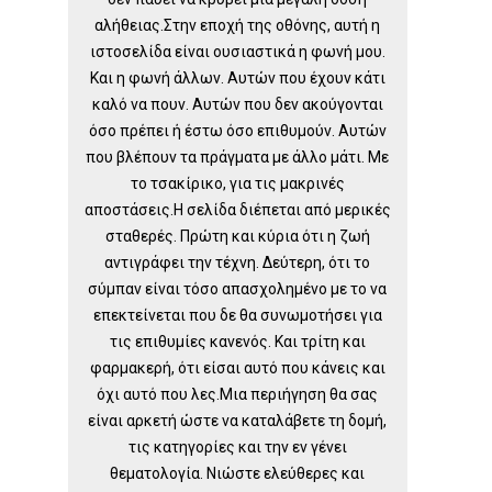
αλήθειας.Στην εποχή της οθόνης, αυτή η
ιστοσελίδα είναι ουσιαστικά η φωνή μου.
Και η φωνή άλλων. Αυτών που έχουν κάτι
καλό να πουν. Αυτών που δεν ακούγονται
όσο πρέπει ή έστω όσο επιθυμούν. Αυτών
που βλέπουν τα πράγματα με άλλο μάτι. Με
το τσακίρικο, για τις μακρινές
αποστάσεις.Η σελίδα διέπεται από μερικές
σταθερές. Πρώτη και κύρια ότι η ζωή
αντιγράφει την τέχνη. Δεύτερη, ότι το
σύμπαν είναι τόσο απασχολημένο με το να
επεκτείνεται που δε θα συνωμοτήσει για
τις επιθυμίες κανενός. Και τρίτη και
φαρμακερή, ότι είσαι αυτό που κάνεις και
όχι αυτό που λες.Μια περιήγηση θα σας
είναι αρκετή ώστε να καταλάβετε τη δομή,
τις κατηγορίες και την εν γένει
θεματολογία. Νιώστε ελεύθερες και