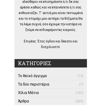
ελεύθεροι να επισημάνετε ό,τι δε σας
αρέσει καθώς και να επαινέσετε ό,τι σας
ενθουσιάζει. Τ΄ αυτιά μου είναι τεντωμένα
και το στομάχι μου αντέχει τα θιξίματα.Θα
τα λέμε συχνά, όσο έχουμε την κατάρα να
ζούμε σε ενδιαφέροντες καιρούς.
Επιγέας. Έτος όγδοο και δέκατο και
δισχιλιοστό.
ΚΑΤΗΓΟΡΙΕΣ
Το θεϊκό άγγιγμα
(13)
Τα δύο περιστέρια
(7)
Χίλια Μάτια
(102)
Άρθρα
(569)