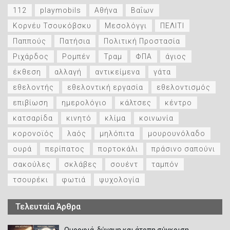
112
playmobils
Αθήνα
Βαΐων
Κορνέυ Τσουκόβσκυ
Μεσολόγγι
ΠΕΛΙΤΙ
Παππούς
Πατήσια
Πολιτική Προστασία
Ριχάρδος
Ρομπέν
Τραμ
ΦΠΑ
άγιος
έκθεση
αλλαγή
αντικείμενα
γάτα
εθελοντής
εθελοντική εργασία
εθελοντισμός
επιβίωση
ημερολόγιο
κάλτσες
κέντρο
κατσαρίδα
κινητό
κλίμα
κοινωνία
κορονοϊός
λαός
μηλόπιτα
μουρουνόλαδο
ουρά
περίπατος
πορτοκάλι
πράσινο σαπούνι
σακούλες
σκλάβες
σουέντ
ταμπόν
τσουρέκι
φωτιά
ψυχολογία
Τελευταία Άρθρα
Ομορφιά, δύναμη και άτοπη σύγκριση.