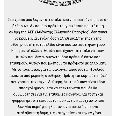
Στο χωριό μου λέγανε ότι «καλύτερα να σε ακούν παρά να σε
βλέπουν». Αν και δεν πρόκειται για κάποια πρωτότυπη
σκέψη της ΑΕΠ (Αθάνατης Ελληνικής Επαρχίας), δεν παύει
να κρύβει μια μεγάλη δόση αλήθειας.Στην εποχή της
οθόνης, αυτή η ιστοσελίδα είναι ουσιαστικά η φωνή μου.
Και η φωνή άλλων. Αυτών που έχουν κάτι καλό να πουν.
Αυτών που δεν ακούγονται όσο πρέπει ή έστω όσο
επιθυμούν. Αυτών που βλέπουν τα πράγματα με άλλο μάτι.
Με το τσακίρικο, για τις μακρινές αποστάσεις.Η σελίδα
διέπεται από μερικές σταθερές. Πρώτη και κύρια ότι η ζωή
αντιγράφει την τέχνη. Δεύτερη, ότι το σύμπαν είναι τόσο
απασχολημένο με το να επεκτείνεται που δε θα
συνωμοτήσει για τις επιθυμίες κανενός. Και τρίτη και
φαρμακερή, ότι είσαι αυτό που κάνεις και όχι αυτό που
λες.Μια περιήγηση θα σας είναι αρκετή ώστε να
καταλάβετε τη δομή, τις κατηγορίες και την εν γένει