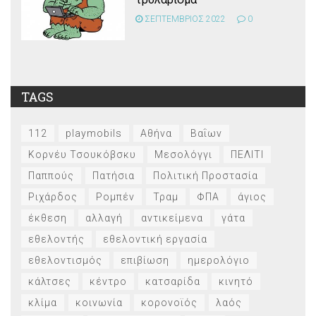
ΣΕΠΤΕΜΒΡΙΟΣ 2022
0
TAGS
112
playmobils
Αθήνα
Βαΐων
Κορνέυ Τσουκόβσκυ
Μεσολόγγι
ΠΕΛΙΤΙ
Παππούς
Πατήσια
Πολιτική Προστασία
Ριχάρδος
Ρομπέν
Τραμ
ΦΠΑ
άγιος
έκθεση
αλλαγή
αντικείμενα
γάτα
εθελοντής
εθελοντική εργασία
εθελοντισμός
επιβίωση
ημερολόγιο
κάλτσες
κέντρο
κατσαρίδα
κινητό
κλίμα
κοινωνία
κορονοϊός
λαός