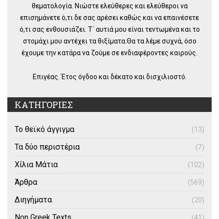
θεματολογία. Νιώστε ελεύθερες και ελεύθεροι να
επισημάνετε ό,τι δε σας αρέσει καθώς και να επαινέσετε
ό,τι σας ενθουσιάζει. Τ΄ αυτιά μου είναι τεντωμένα και το
στομάχι μου αντέχει τα θιξίματα.Θα τα λέμε συχνά, όσο
έχουμε την κατάρα να ζούμε σε ενδιαφέροντες καιρούς.
Επιγέας. Έτος όγδοο και δέκατο και δισχιλιοστό.
ΚΑΤΗΓΟΡΙΕΣ
Το θεϊκό άγγιγμα
(13)
Τα δύο περιστέρια
(7)
Χίλια Μάτια
(102)
Άρθρα
(569)
Διηγήματα
(20)
Non Greek Texts
(41)