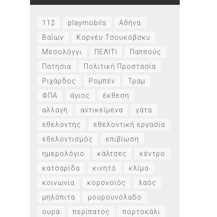
112
playmobils
Αθήνα
Βαΐων
Κορνέυ Τσουκόβσκυ
Μεσολόγγι
ΠΕΛΙΤΙ
Παππούς
Πατήσια
Πολιτική Προστασία
Ριχάρδος
Ρομπέν
Τραμ
ΦΠΑ
άγιος
έκθεση
αλλαγή
αντικείμενα
γάτα
εθελοντής
εθελοντική εργασία
εθελοντισμός
επιβίωση
ημερολόγιο
κάλτσες
κέντρο
κατσαρίδα
κινητό
κλίμα
κοινωνία
κορονοϊός
λαός
μηλόπιτα
μουρουνόλαδο
ουρά
περίπατος
πορτοκάλι