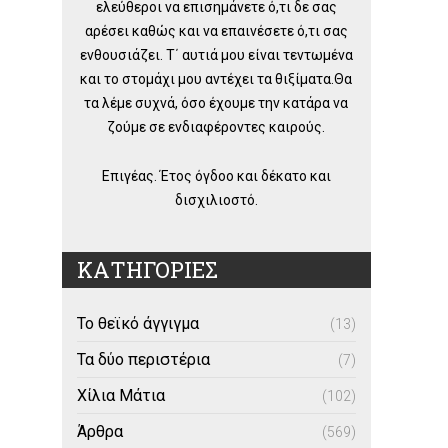
ελεύθεροι να επισημάνετε ό,τι δε σας
αρέσει καθώς και να επαινέσετε ό,τι σας
ενθουσιάζει. Τ΄ αυτιά μου είναι τεντωμένα
και το στομάχι μου αντέχει τα θιξίματα.Θα
τα λέμε συχνά, όσο έχουμε την κατάρα να
ζούμε σε ενδιαφέροντες καιρούς.
Επιγέας. Έτος όγδοο και δέκατο και
δισχιλιοστό.
ΚΑΤΗΓΟΡΙΕΣ
Το θεϊκό άγγιγμα
(13)
Τα δύο περιστέρια
(7)
Χίλια Μάτια
(102)
Άρθρα
(569)