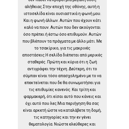
αλήθειας.Στην εποχή της οθόνης, αυτή η
ιστοσελίδα είναι ουσιαστικά η φωνή μου.
Και η φωνή άλλων. Αυτών που έχουν κάτι
καλό να πουν. Αυτών που δεν ακούγονται
όσο πρέπει ή έστω όσο επιθυμούν. Αυτών
που βλέπουν τα πράγματα με άλλο μάτι. Με
το τσακίρικο, για τις μακρινές
αποστάσεις.Η σελίδα διέπεται από μερικές
σταθερές. Πρώτη και κύρια ότι η ζωή
αντιγράφει την τέχνη. Δεύτερη, ότι το
σύμπαν είναι τόσο απασχολημένο με το να
επεκτείνεται που δε θα συνωμοτήσει για
τις επιθυμίες κανενός. Και τρίτη και
φαρμακερή, ότι είσαι αυτό που κάνεις και
όχι αυτό που λες.Μια περιήγηση θα σας
είναι αρκετή ώστε να καταλάβετε τη δομή,
τις κατηγορίες και την εν γένει
θεματολογία. Νιώστε ελεύθερες και