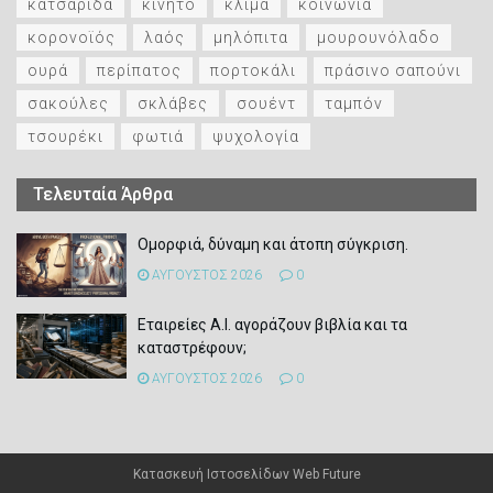
κατσαρίδα
κινητό
κλίμα
κοινωνία
κορονοϊός
λαός
μηλόπιτα
μουρουνόλαδο
ουρά
περίπατος
πορτοκάλι
πράσινο σαπούνι
σακούλες
σκλάβες
σουέντ
ταμπόν
τσουρέκι
φωτιά
ψυχολογία
Τελευταία Άρθρα
Ομορφιά, δύναμη και άτοπη σύγκριση.
ΑΥΓΟΥΣΤΟΣ 2026
0
Εταιρείες Α.Ι. αγοράζουν βιβλία και τα
καταστρέφουν;
ΑΥΓΟΥΣΤΟΣ 2026
0
Κατασκευή Ιστοσελίδων
Web Future