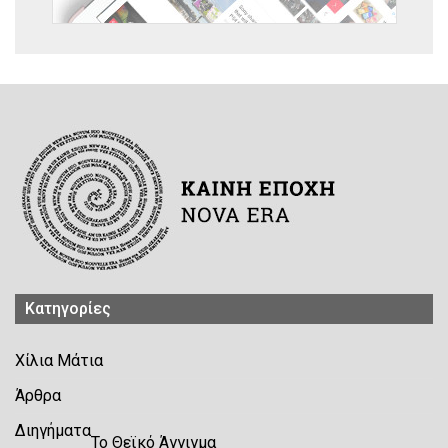
Kατηγορίες
Χίλια Μάτια
Άρθρα
Διηγήματα
Το Θεϊκό Άγγιγμα