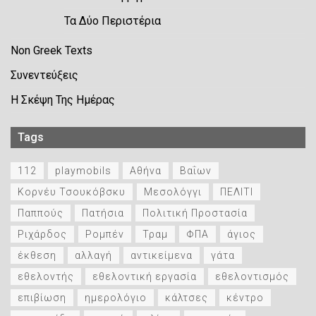
Τα Δύο Περιστέρια
Non Greek Texts
Συνεντεύξεις
Η Σκέψη Της Ημέρας
Tags
112
playmobils
Αθήνα
Βαΐων
Κορνέυ Τσουκόβσκυ
Μεσολόγγι
ΠΕΛΙΤΙ
Παππούς
Πατήσια
Πολιτική Προστασία
Ριχάρδος
Ρομπέν
Τραμ
ΦΠΑ
άγιος
έκθεση
αλλαγή
αντικείμενα
γάτα
εθελοντής
εθελοντική εργασία
εθελοντισμός
επιβίωση
ημερολόγιο
κάλτσες
κέντρο