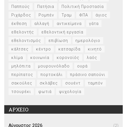
Παππούς
Πατήσια
Πολιτική Προστασία
Ριχάρδος
Ρομπέν
Τραμ
ΦΠΑ
άγιος
έκθεση
αλλαγή
αντικείμενα
γάτα
εθελοντής
εθελοντική εργασία
εθελοντισμός
επιβίωση
ημερολόγιο
κάλτσες
κέντρο
κατσαρίδα
κινητό
κλίμα
κοινωνία
κορονοϊός
λαός
μηλόπιτα
μουρουνόλαδο
ουρά
περίπατος
πορτοκάλι
πράσινο σαπούνι
σακούλες
σκλάβες
σουέντ
ταμπόν
τσουρέκι
φωτιά
ψυχολογία
ΑΡΧΕΙΟ
Αύγουστος 2026
(2)