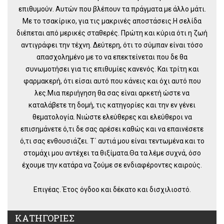
επιθυμούν. Αυτών που βλέπουν τα πράγματα με άλλο μάτι.
Με το τσακίρικο, για τις μακρινές αποστάσεις.Η σελίδα
διέπεται από μερικές σταθερές. Πρώτη και κύρια ότι η ζωή
αντιγράφει την τέχνη. Δεύτερη, ότι το σύμπαν είναι τόσο
απασχολημένο με το να επεκτείνεται που δε θα
συνωμοτήσει για τις επιθυμίες κανενός. Και τρίτη και
φαρμακερή, ότι είσαι αυτό που κάνεις και όχι αυτό που
λες.Μια περιήγηση θα σας είναι αρκετή ώστε να
καταλάβετε τη δομή, τις κατηγορίες και την εν γένει
θεματολογία. Νιώστε ελεύθερες και ελεύθεροι να
επισημάνετε ό,τι δε σας αρέσει καθώς και να επαινέσετε
ό,τι σας ενθουσιάζει. Τ΄ αυτιά μου είναι τεντωμένα και το
στομάχι μου αντέχει τα θιξίματα.Θα τα λέμε συχνά, όσο
έχουμε την κατάρα να ζούμε σε ενδιαφέροντες καιρούς.
Επιγέας. Έτος όγδοο και δέκατο και δισχιλιοστό.
ΚΑΤΗΓΟΡΙΕΣ