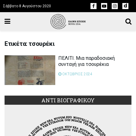
Σάββατο 8 Αυγούστου 2020
Ετικέτα: τσουρέκι
ΠΕΛΙΤΙ. Μια παραδοσιακή
συνταγή για τσουρέκια
ΟΚΤΩΒΡΙΟΣ 2024
ΑΝΤΙ ΒΙΟΓΡΑΦΙΚΟΥ