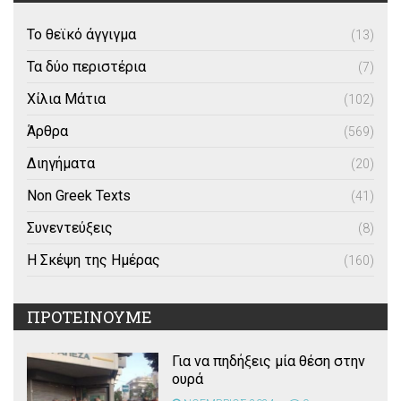
Το θεϊκό άγγιγμα
(13)
Τα δύο περιστέρια
(7)
Χίλια Μάτια
(102)
Άρθρα
(569)
Διηγήματα
(20)
Non Greek Texts
(41)
Συνεντεύξεις
(8)
Η Σκέψη της Ημέρας
(160)
ΠΡΟΤΕΙΝΟΥΜΕ
Για να πηδήξεις μία θέση στην
ουρά