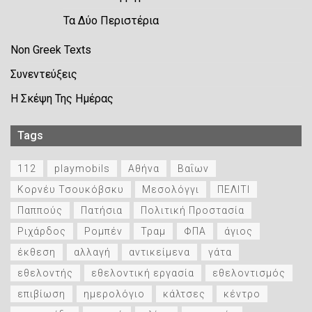
Τα Δύο Περιστέρια
Non Greek Texts
Συνεντεύξεις
Η Σκέψη Της Ημέρας
Tags
112
playmobils
Αθήνα
Βαΐων
Κορνέυ Τσουκόβσκυ
Μεσολόγγι
ΠΕΛΙΤΙ
Παππούς
Πατήσια
Πολιτική Προστασία
Ριχάρδος
Ρομπέν
Τραμ
ΦΠΑ
άγιος
έκθεση
αλλαγή
αντικείμενα
γάτα
εθελοντής
εθελοντική εργασία
εθελοντισμός
επιβίωση
ημερολόγιο
κάλτσες
κέντρο