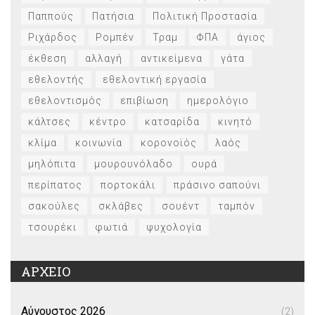
Παππούς
Πατήσια
Πολιτική Προστασία
Ριχάρδος
Ρομπέν
Τραμ
ΦΠΑ
άγιος
έκθεση
αλλαγή
αντικείμενα
γάτα
εθελοντής
εθελοντική εργασία
εθελοντισμός
επιβίωση
ημερολόγιο
κάλτσες
κέντρο
κατσαρίδα
κινητό
κλίμα
κοινωνία
κορονοϊός
λαός
μηλόπιτα
μουρουνόλαδο
ουρά
περίπατος
πορτοκάλι
πράσινο σαπούνι
σακούλες
σκλάβες
σουέντ
ταμπόν
τσουρέκι
φωτιά
ψυχολογία
ΑΡΧΕΙΟ
Αύγουστος 2026
(2)