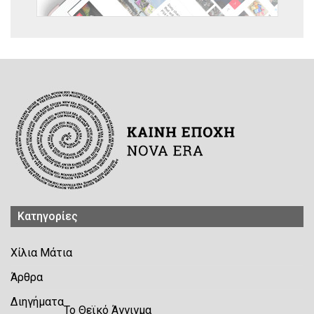
Kατηγορίες
Χίλια Μάτια
Άρθρα
Διηγήματα
Το Θεϊκό Άγγιγμα