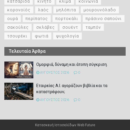
κατσαρίδα
κινητό
κλίμα
κοινωνία
κορονοϊός
λαός
μηλόπιτα
μουρουνόλαδο
ουρά
περίπατος
πορτοκάλι
πράσινο σαπούνι
σακούλες
σκλάβες
σουέντ
ταμπόν
τσουρέκι
φωτιά
ψυχολογία
Τελευταία Άρθρα
Ομορφιά, δύναμη και άτοπη σύγκριση.
ΑΥΓΟΥΣΤΟΣ 2026
0
Εταιρείες Α.Ι. αγοράζουν βιβλία και τα
καταστρέφουν;
ΑΥΓΟΥΣΤΟΣ 2026
0
Κατασκευή Ιστοσελίδων
Web Future