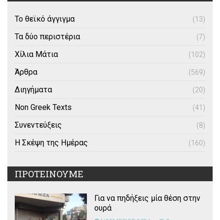
Το θεϊκό άγγιγμα
(13)
Τα δύο περιστέρια
(7)
Χίλια Μάτια
(102)
Άρθρα
(569)
Διηγήματα
(20)
Non Greek Texts
(41)
Συνεντεύξεις
(8)
Η Σκέψη της Ημέρας
(160)
ΠΡΟΤΕΙΝΟΥΜΕ
Για να πηδήξεις μία θέση στην
ουρά