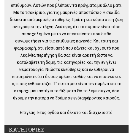
επιθυμούν. Αυτών που βλέπουν τα πράγματα με άλλο μάτι.
Με το τσακίρικο, για τις μακρινές αποστάσεις.Η σελίδα
διέπεται από μερικές σταθερές. Πρώτη και κύρια ότι η ζωή
αντιγράφει την τέχνη. Δεύτερη, ότι το σύμπαν είναι τόσο
απασχολημένο με το να επεκτείνεται που δε θα
συνωμοτήσει για τις επιθυμίες κανενός. Και τρίτη και
φαρμακερή, ότι είσαι αυτό που κάνεις και όχι αυτό που
λες.Μια περιήγηση θα σας είναι αρκετή ώστε να
καταλάβετε τη δομή, τις κατηγορίες και την εν γένει
θεματολογία. Νιώστε ελεύθερες και ελεύθεροι να
επισημάνετε ό,τι δε σας αρέσει καθώς και να επαινέσετε
ό,τι σας ενθουσιάζει. Τ΄ αυτιά μου είναι τεντωμένα και το
στομάχι μου αντέχει τα θιξίματα.Θα τα λέμε συχνά, όσο
έχουμε την κατάρα να ζούμε σε ενδιαφέροντες καιρούς.
Επιγέας. Έτος όγδοο και δέκατο και δισχιλιοστό.
ΚΑΤΗΓΟΡΙΕΣ